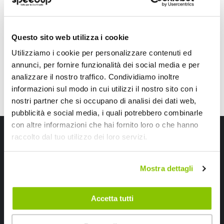
5,90 €
5,95 €
CONSEGNA IN 48H
CONSEGNA IN 48H
Questo sito web utilizza i cookie
Utilizziamo i cookie per personalizzare contenuti ed
annunci, per fornire funzionalità dei social media e per
analizzare il nostro traffico. Condividiamo inoltre
informazioni sul modo in cui utilizzi il nostro sito con i
nostri partner che si occupano di analisi dei dati web,
pubblicità e social media, i quali potrebbero combinarle
con altre informazioni che hai fornito loro o che hanno
Iscriviti alla newsletter Speedup
raccolto dal tuo utilizzo dei loro servizi.
Ricevi subito uno sconto del 10% per il tuo primo acquisto online!
Mostra dettagli
Accetta tutti