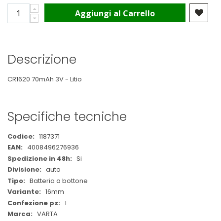
Aggiungi al Carrello
Descrizione
CR1620 70mAh 3V - Litio
Specifiche tecniche
Maggiori
1187371
Informazioni
4008496276936
Si
auto
Batteria a bottone
16mm
1
VARTA