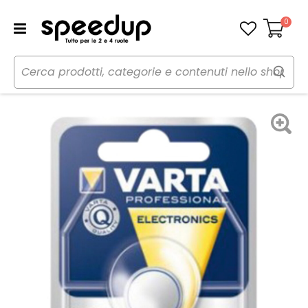
0
Carrello
Home
Auto
Audio elettronica mobile
Pile
Batteria a bottone - VARTA