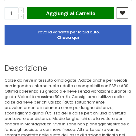
Aggiungi al Carrello
Trova la variante per la tua auto.
Clicca qui
Descrizione
Calze da neve in tessuto omologate. Adatte anche per veicoli
con ingombro interno ruota ridotto e compatibili con ESP e ABS.
Ottima aderenza su ghiaccio e neve senza vibrazioni durante la
guida. Velocità massima 50km/h. Consigliamo l'utilizzo delle
calze da neve per chi utilizza l'auto saltuariamente,
prevalentemente in pianura e non per lunghe distanze,
sconsigliamo quindi l'utilizzo delle calze per: chi usa la vettura
per Lavoro per distanze Medio lunghe; chi usa la vettura per
andare in Montagna; chi vive in zone non pianeggianti; strade a
fondo ghiacciato o con neve fresca. Att.ne: Le calze vanno
sempre montate nelle ruote dell'asse di trazione indicato nel