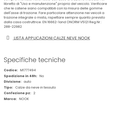
libretto di "Uso e manutenzione" proprio del veicolo. Verificare
che le catene siano compatibili con la misura delle gomme
dell'asse di trazione. Fare particolare attenzione nei veicoli a
trazione integrale o mista, rispettare sempre quanto previsto
dalla casa costruttrice. EN 16662-1and ONORM V5121 Reg.Nr.:
288-22982
LISTA APPLICAZIONI CALZE NEVE NOOK
Specifiche tecniche
Maggiori
M1777494
Informazioni
No
auto
Calze da neve in tessuto
2
NOOK