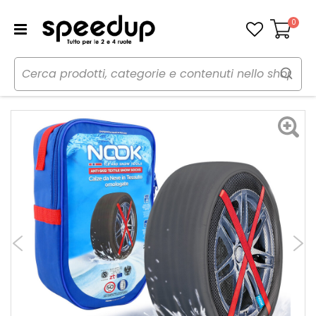
0
Carrello
Home
Auto
Inverno
Catene neve
Calze da neve in tessuto