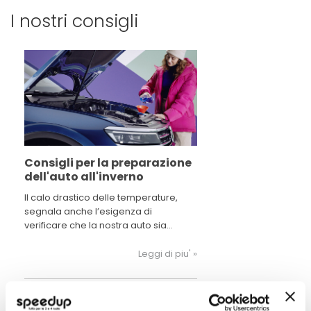
I nostri consigli
Consigli per la preparazione
dell'auto all'inverno
Il calo drastico delle temperature,
segnala anche l’esigenza di
verificare che la nostra auto sia
pronta ad affrontare il peggior
periodo dell’anno dal punto di vista
Leggi di piu' »
meteorologico. Una piccola lista di
verifiche ed accorgimenti, ci possono
aiutare con maggiore tranquillità la
mobilità su strada.