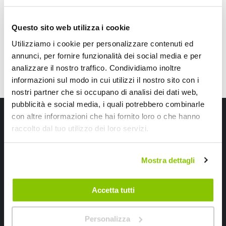
CONSEGNA IN 48H
Spedizione gratuita!
CONSEGNA IN 48H
Sped
Questo sito web utilizza i cookie
Utilizziamo i cookie per personalizzare contenuti ed
annunci, per fornire funzionalità dei social media e per
analizzare il nostro traffico. Condividiamo inoltre
informazioni sul modo in cui utilizzi il nostro sito con i
nostri partner che si occupano di analisi dei dati web,
pubblicità e social media, i quali potrebbero combinarle
Iscriviti alla newsletter Speedup
con altre informazioni che hai fornito loro o che hanno
raccolto dal tuo utilizzo dei loro servizi.
Ricevi subito uno sconto del 10% per il tuo primo acquisto online!
Mostra dettagli
Accetta tutti
Ho letto e accettato il documento
privacy policy
Personalizza