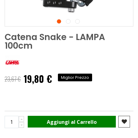
Catena Snake - LAMPA
100cm
19,80 €
Prezzo
23,67 €
Miglior Prezzo
speciale
Aggiungi al Carrello