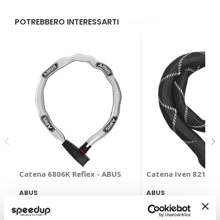
POTREBBERO INTERESSARTI
Catena 6806K Reflex - ABUS
Catena Iven 8210 -
ABUS
ABUS
110cm
Nero 110cm
51,45 €
77,20 €