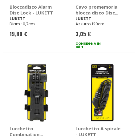
Bloccadisco Alarm
Cavo promemoria
Disc Lock - LUKETT
blocca disco Disc
Lock Reminder -
LUKETT
LUKETT
Diam.: 0,7cm
Azzurro 120cm
LUKETT
19,80 €
3,05 €
CONSEGNA IN
48H
Lucchetto
Lucchetto A spirale
Combination
- LUKETT