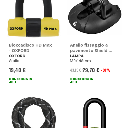
Bloccadisco HD Max
Anello fissaggio a
- OXFORD
pavimento Shield 4
- LAMPA
OXFORD
LAMPA
Giallo
130x148mm
19,40 €
29,70 €
43,19 €
-31%
Prezzo
CONSEGNA IN
CONSEGNA IN
speciale
48H
48H