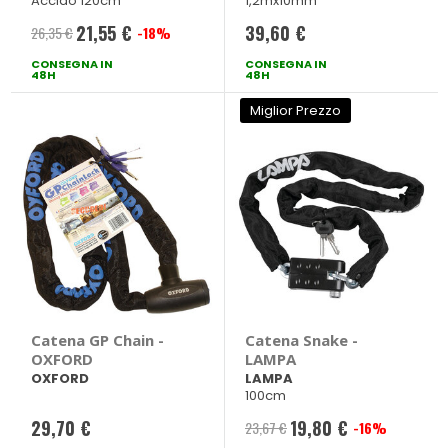
Acciao 120cm
1,2mx10mm
21,55 €
39,60 €
26,35 €
-18%
Prezzo
CONSEGNA IN
speciale
CONSEGNA IN
48H
48H
Miglior Prezzo
Catena GP Chain -
Catena Snake -
OXFORD
LAMPA
OXFORD
LAMPA
100cm
29,70 €
19,80 €
23,67 €
-16%
Prezzo