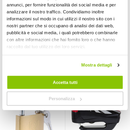
annunci, per fornire funzionalità dei social media e per
analizzare il nostro traffico. Condividiamo inoltre
informazioni sul modo in cui utilizzi il nostro sito con i
nostri partner che si occupano di analisi dei dati web,
pubblicità e social media, i quali potrebbero combinarle
Bloccadisco 304A -
Lucchetto -
con altre informazioni che hai fornito loro o che hanno
ABUS
AUTOBEST
raccolto dal tuo utilizzo dei loro servizi.
ABUS
AUTOBEST
Rosso/nero 10mm
Oro 32mm
31,65 €
3,65 €
Mostra dettagli
CONSEGNA IN
CONSEGNA IN
48H
48H
Accetta tutti
Personalizza