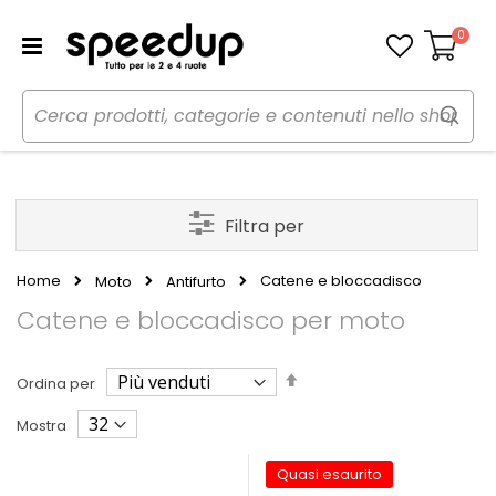
0
Carrello
Filtra per
Home
Catene e bloccadisco
Moto
Antifurto
Catene e bloccadisco per moto
Imposta
Ordina per
la
direzione
Mostra
decrescente
Quasi esaurito