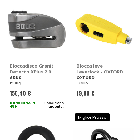
Bloccadisco Granit
Blocca leve
Detecto XPlus 2.0 -
Leverlock - OXFORD
ABUS
ABUS
OXFORD
1200g
Giallo
156,40 €
19,80 €
CONSEGNA IN
Spedizione
48H
gratuita!
Miglior Prezzo