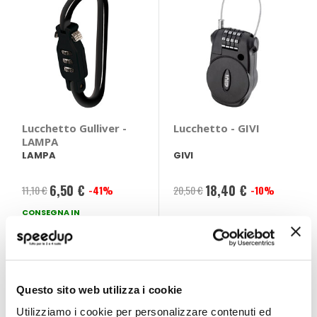
Lucchetto Gulliver -
Lucchetto - GIVI
LAMPA
LAMPA
GIVI
6,50 €
18,40 €
11,10 €
-41%
20,50 €
-10%
Prezzo
Prezzo
CONSEGNA IN
speciale
speciale
48H
Questo sito web utilizza i cookie
Utilizziamo i cookie per personalizzare contenuti ed