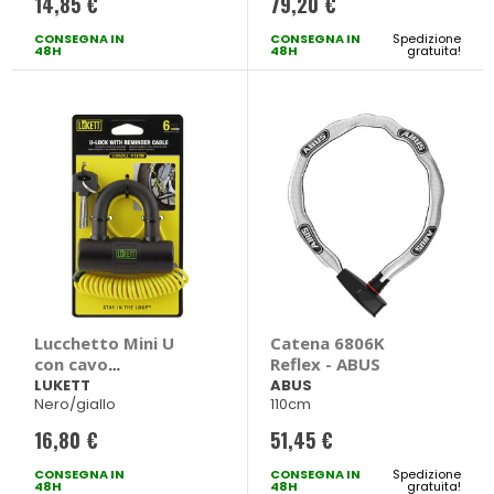
14,85 €
79,20 €
CONSEGNA IN
CONSEGNA IN
Spedizione
48H
48H
gratuita!
Lucchetto Mini U
Catena 6806K
con cavo
Reflex - ABUS
promemoria -
LUKETT
ABUS
Nero/giallo
110cm
LUKETT
16,80 €
51,45 €
CONSEGNA IN
CONSEGNA IN
Spedizione
48H
48H
gratuita!