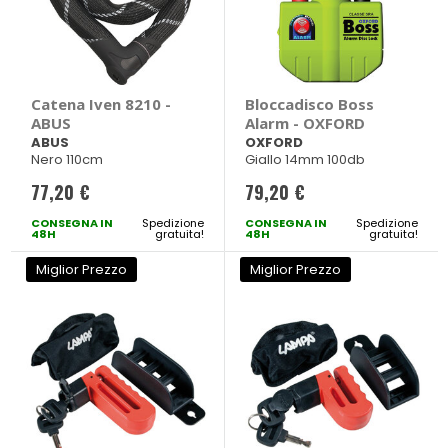
Catena Iven 8210 -
Bloccadisco Boss
ABUS
Alarm - OXFORD
ABUS
OXFORD
Nero 110cm
Giallo 14mm 100db
77,20 €
79,20 €
CONSEGNA IN
Spedizione
CONSEGNA IN
Spedizione
48H
gratuita!
48H
gratuita!
Miglior Prezzo
Miglior Prezzo