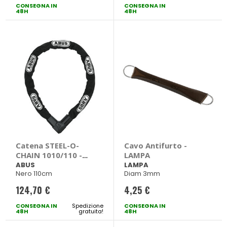
CONSEGNA IN
CONSEGNA IN
speciale
48H
48H
Catena STEEL-O-
Cavo Antifurto -
CHAIN 1010/110 -
LAMPA
ABUS
ABUS
LAMPA
Nero 110cm
Diam 3mm
124,70 €
4,25 €
CONSEGNA IN
Spedizione
CONSEGNA IN
48H
gratuita!
48H