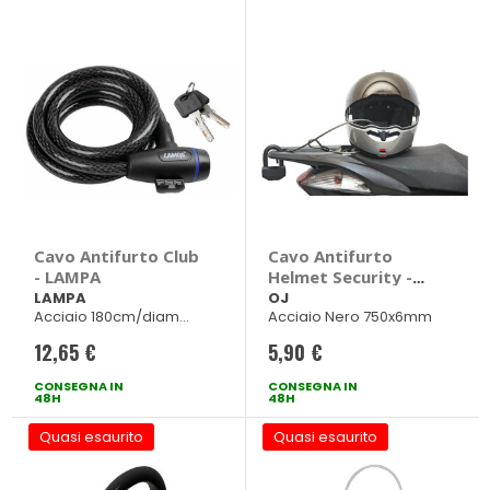
Cavo Antifurto Club
Cavo Antifurto
- LAMPA
Helmet Security -
OJ
LAMPA
OJ
Acciaio 180cm/diam
Acciaio Nero 750x6mm
12mm
12,65 €
5,90 €
CONSEGNA IN
CONSEGNA IN
48H
48H
Quasi esaurito
Quasi esaurito