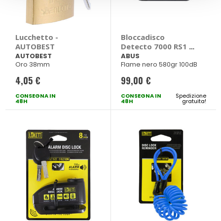
Lucchetto -
Bloccadisco
AUTOBEST
Detecto 7000 RS1 -
ABUS
AUTOBEST
ABUS
Oro 38mm
Flame nero 580gr 100dB
4,05 €
99,00 €
CONSEGNA IN
CONSEGNA IN
Spedizione
48H
48H
gratuita!