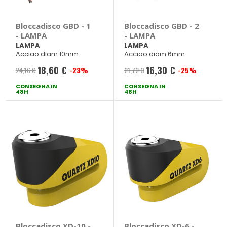
Bloccadisco GBD - 1
Bloccadisco GBD - 2
- LAMPA
- LAMPA
LAMPA
LAMPA
Acciao diam.10mm
Acciao diam.6mm
18,60 €
16,30 €
24,16 €
-23%
21,72 €
-25%
Prezzo
Prezzo
CONSEGNA IN
speciale
CONSEGNA IN
speciale
48H
48H
Bloccadisco XD-10 -
Bloccadisco XD-6 -