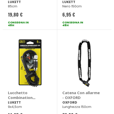
Folding Lock -
LUKETT
LUKETT
85cm
Nero 150cm
LUKETT
19,80 €
6,95 €
CONSEGNA IN
CONSEGNA IN
48H
48H
Lucchetto
Catena Con allarme
Combination
- OXFORD
Carabiner Helmet
LUKETT
OXFORD
9x4,5cm
Lunghezza 150cm
Lock - LUKETT