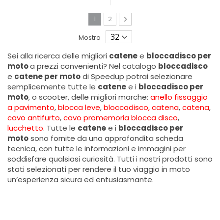
Pagina
Attualmente stai leggendo la pagina
Pagina
Pagina
Avanti
1
2
Mostra
Sei alla ricerca delle migliori
catene
e
bloccadisco per
moto
a prezzi convenienti? Nel catalogo
bloccadisco
e
catene per moto
di Speedup potrai selezionare
semplicemente tutte le
catene
e i
bloccadisco per
moto
, o scooter, delle migliori marche:
anello fissaggio
a pavimento
,
blocca leve
,
bloccadisco, catena
,
catena
,
cavo antifurto
,
cavo promemoria blocca disco
,
lucchetto
. Tutte le
catene
e i
bloccadisco per
moto
sono fornite da una approfondita scheda
tecnica, con tutte le informazioni e immagini per
soddisfare qualsiasi curiosità. Tutti i nostri prodotti sono
stati selezionati per rendere il tuo viaggio in moto
un’esperienza sicura ed entusiasmante.