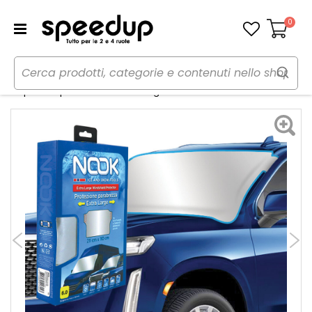
0
Carrello
Home
Auto
Inverno
Accessori vari inverno
Copertura parabrezza Extra Large Windshield Protector - NOOK