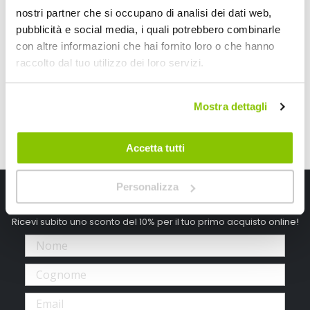
nostri partner che si occupano di analisi dei dati web,
NOOK
pubblicità e social media, i quali potrebbero combinarle
147,5/211x122cm
con altre informazioni che hai fornito loro o che hanno
16,80 €
raccolto dal tuo utilizzo dei loro servizi.
CONSEGNA IN 48H
Mostra dettagli
Accetta tutti
Personalizza
Iscriviti alla newsletter Speedup
Ricevi subito uno sconto del 10% per il tuo primo acquisto online!