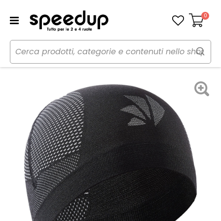
0
Carrello
Home
Moto
Caschi moto
Caschi accessori
Sottocasco Cuffia SCX V2