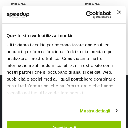
MACNA
MACNA
Nero/rosso Tg Unica
Rosso Tg Unica
19,80 €
14,85 €
-14%
-35%
Prezzo
Prezzo
speciale
speciale
CONSEGNA IN 48H
Questo sito web utilizza i cookie
Utilizziamo i cookie per personalizzare contenuti ed
annunci, per fornire funzionalità dei social media e per
analizzare il nostro traffico. Condividiamo inoltre
informazioni sul modo in cui utilizzi il nostro sito con i
nostri partner che si occupano di analisi dei dati web,
pubblicità e social media, i quali potrebbero combinarle
Iscriviti alla newsletter Speedup
con altre informazioni che hai fornito loro o che hanno
raccolto dal tuo utilizzo dei loro servizi.
Ricevi subito uno sconto del 10% per il tuo primo acquisto online!
Mostra dettagli
Accetta tutti