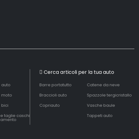
Cerca articoli per la tua auto
à auto
Barre portatutto
Catene da neve
à moto
Braccioli auto
Spazzole tergicristallo
 bici
Copriauto
Vasche baule
le taglie caschi
Tappeti auto
liamento