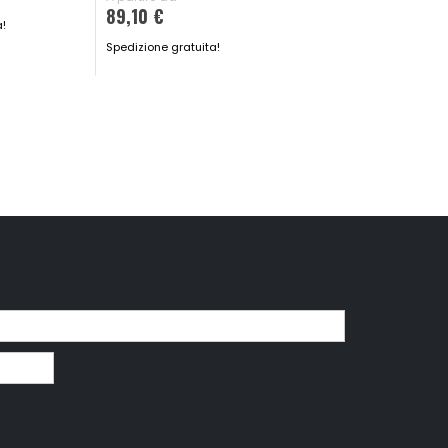
89,10 €
CONSEGNA IN
a!
48H
Spedizione gratuita!