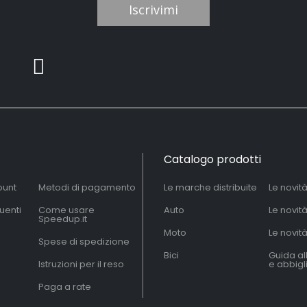
Iscrivimi
Catalogo prodotti
ount
Metodi di pagamento
Le marche distribuite
Le novit
uenti
Come usare
Auto
Le novit
Speedup.it
Moto
Le novità
Spese di spedizione
Bici
Guida al
Istruzioni per il reso
e abbig
Paga a rate