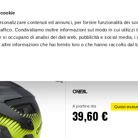
 cookie
rsonalizzare contenuti ed annunci, per fornire funzionalità dei so
raffico. Condividiamo inoltre informazioni sul modo in cui utilizzi i
e si occupano di analisi dei dati web, pubblicità e social media, i 
ltre informazioni che hai fornito loro o che hanno raccolto dal tu
OOR
co bici MTB Defender
Casco bici MT
A partire da
Quasi esaur
39,60 €