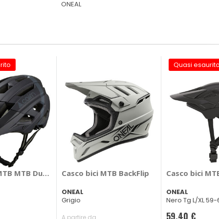
ONEAL
rito
Quasi esaurit
MTB MTB Dust II - CAIRN
Casco bici MTB BackFlip
Casco bici MTB
ONEAL
ONEAL
Grigio
Nero Tg L/XL 59
59,40 €
A partire da