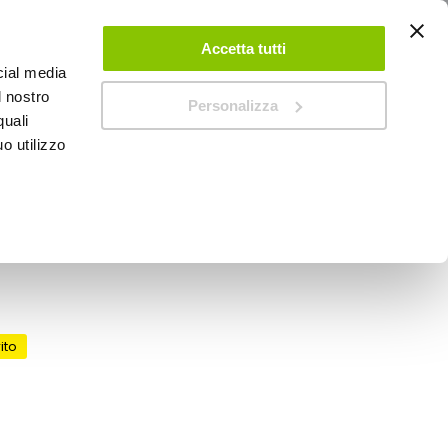
ACCEDI
CREA UN ACCOUNT
CONTATTACI
Accetta tutti
cial media
0
Carrello
l nostro
Personalizza
quali
o utilizzo
SPEEDUP MAGAZINE
B Defender - ONEAL
ito