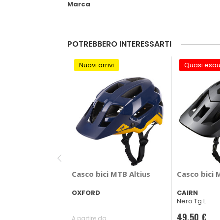
Marca
POTREBBERO INTERESSARTI
Nuovi arrivi
Quasi esau
Casco bici MTB Altius
Casco bici 
OXFORD
CAIRN
Nero Tg L
49,50 €
A partire da