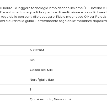
Enduro. La leggera tecnologia Inmold fonde insieme l'EPS interno e i
l'assorbimento degli urti. Le aperture di ventilazione e i canali di ven
te regolabile con punti di bloccaggio. Fibbia magnetica O'Neal Fidlock
rezza durante la guida. Perfettamente regolabile: mediante apposita 
M2181364
bici
Casco bici MTB
Nero/giallo fluo
1
Quasi esaurito, Nuovi arrivi