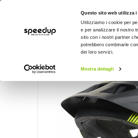
Questo sito web utilizza i
Utilizziamo i cookie per pe
e per analizzare il nostro t
sito con i nostri partner ch
potrebbero combinarle con a
AUTO
MOTO
BICI
OUTD
dei loro servizi.
Cas
Home
Bici
Caschi bici
Casco
Mostra dettagli