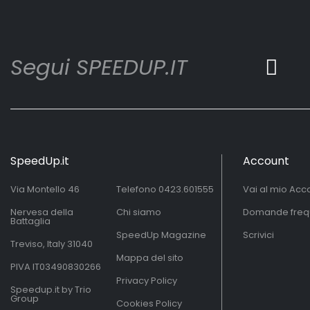
Segui SPEEDUP.IT
SpeedUp.it
Account
Via Montello 46
Telefono
0423.601555
Vai al mio Acc
Nervesa della
Chi siamo
Domande freq
Battaglia
SpeedUp Magazine
Scrivici
Treviso, Italy 31040
Mappa del sito
PIVA IT03490830266
Privacy Policy
Speedup.it by Trio
Group
Cookies Policy