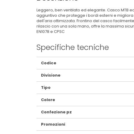
Leggero, ben ventilato ed elegante. Casco MTB ed 
aggiuntivo che protegge i bordi esterni e migliora 
dell'aria ottimizzata. Frontino del casco facilmen
rilascio con una sola mano, offre la massima sicu
EN1078 e CPSC
Specifiche tecniche
Maggiori
Codice
Informazioni
Divisione
Tipo
Colore
Confezione pz
Promozioni