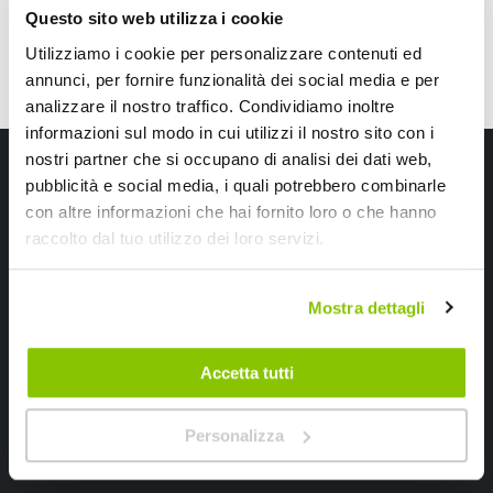
Questo sito web utilizza i cookie
Utilizziamo i cookie per personalizzare contenuti ed
annunci, per fornire funzionalità dei social media e per
analizzare il nostro traffico. Condividiamo inoltre
informazioni sul modo in cui utilizzi il nostro sito con i
Iscriviti alla newsletter Speedup
nostri partner che si occupano di analisi dei dati web,
pubblicità e social media, i quali potrebbero combinarle
Ricevi subito uno sconto del 10% per il tuo primo acquisto online!
con altre informazioni che hai fornito loro o che hanno
raccolto dal tuo utilizzo dei loro servizi.
Mostra dettagli
Accetta tutti
Ho letto e accettato il documento
privacy policy
Iscrivimi
Personalizza