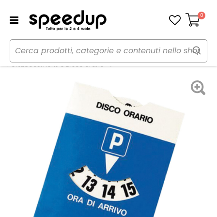
0
Carrello
Home
Auto
Organizer e portaoggetti
Disco orario - LAMPA
Portadocumenti e Disco orario