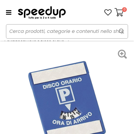
0
Carrello
Home
Auto
Organizer e portaoggetti
Disco orario - LAMPA
Portadocumenti e Disco orario