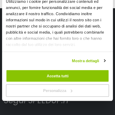
Utilizziamo i cookie per personalizzare contenuti ed
annunci, per fornire funzionalità dei social media e per
analizzare il nostro traffico. Condividiamo inoltre
Iscriviti alla newsletter Speedup
informazioni sul modo in cui utilizzi il nostro sito con i
nostri partner che si occupano di analisi dei dati web,
Ricevi subito uno sconto del 10% per il tuo primo acquisto online!
pubblicità e social media, i quali potrebbero combinarle
con altre informazioni che hai fornito loro o che hanno
raccolto dal tuo utilizzo dei loro servizi.
Mostra dettagli
Ho letto e accettato il documento
privacy policy
Accetta tutti
Iscrivimi
Personalizza
Segui SPEEDUP.IT