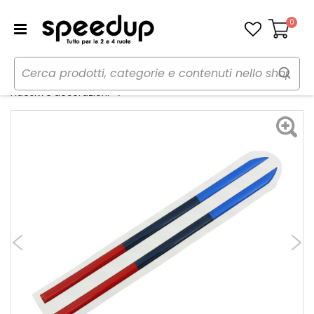
0
Carrello
Home
Auto
Tuning esterno e pellicole
Emblema 3D M Color - ROX
Adesivi e decorazioni