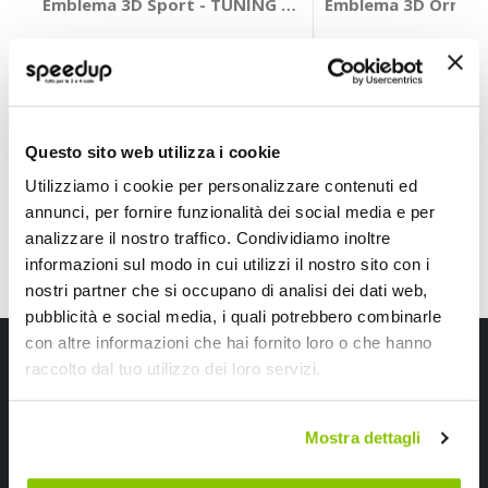
Emblema 3D Sport - TUNING GURU
Emblema 3D Orma 
TUNING GURU
TUNING GURU
Chrome/red 137x20x6mm
40,15x40x2,8mm
7,45 €
7,45 €
CONSEGNA IN 48H
Questo sito web utilizza i cookie
Utilizziamo i cookie per personalizzare contenuti ed
annunci, per fornire funzionalità dei social media e per
analizzare il nostro traffico. Condividiamo inoltre
informazioni sul modo in cui utilizzi il nostro sito con i
nostri partner che si occupano di analisi dei dati web,
pubblicità e social media, i quali potrebbero combinarle
con altre informazioni che hai fornito loro o che hanno
Iscriviti alla newsletter Speedup
raccolto dal tuo utilizzo dei loro servizi.
Ricevi subito uno sconto del 10% per il tuo primo acquisto online!
Mostra dettagli