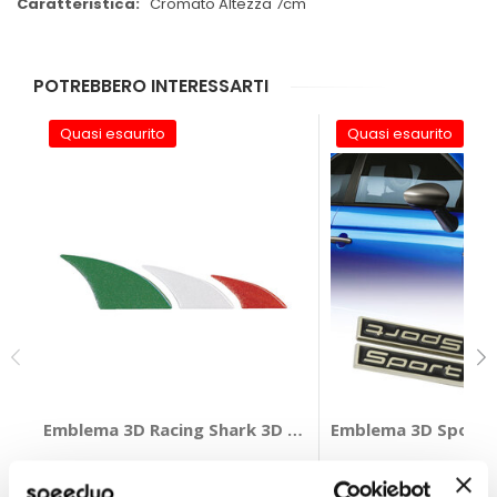
Cromato Altezza 7cm
POTREBBERO INTERESSARTI
Quasi esaurito
Quasi esaurito
Emblema 3D Racing Shark 3D - GAT
Emblema 3D Sport 
GAT
TUNING GURU
Tricolore 172x36mm
Blu 130x15x4mm