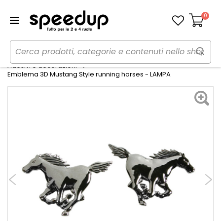
0
Carrello
Home
Auto
Tuning esterno e pellicole
Adesivi e decorazioni
Emblema 3D Mustang Style running horses - LAMPA