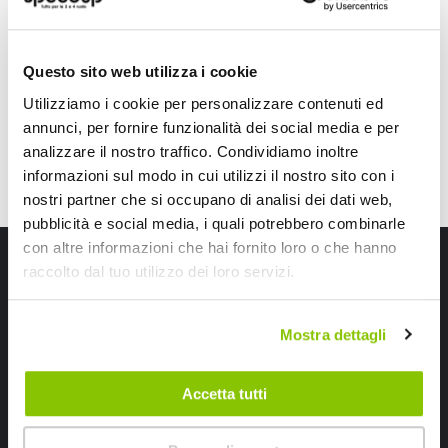
9,90 €
14,85 €
CONSEGNA IN 48H
Questo sito web utilizza i cookie
Utilizziamo i cookie per personalizzare contenuti ed
annunci, per fornire funzionalità dei social media e per
analizzare il nostro traffico. Condividiamo inoltre
informazioni sul modo in cui utilizzi il nostro sito con i
nostri partner che si occupano di analisi dei dati web,
pubblicità e social media, i quali potrebbero combinarle
con altre informazioni che hai fornito loro o che hanno
Iscriviti alla newsletter Speedup
raccolto dal tuo utilizzo dei loro servizi.
Ricevi subito uno sconto del 10% per il tuo primo acquisto online!
Mostra dettagli
Accetta tutti