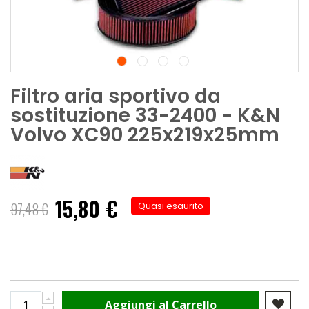
Filtro aria sportivo da
sostituzione 33-2400 - K&N
Volvo XC90 225x219x25mm
15,80 €
Prezzo
97,48 €
Quasi esaurito
speciale
Aggiungi al Carrello