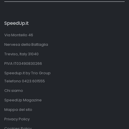
SpeedUp.it
Via Montello 46
Nervesa della Battaglia
Treviso, Italy 31040
PIVA IT03490830266
Speedup.it by Trio Group
Telefono
0423.601555
Chi siamo
SpeedUp Magazine
Mappa del sito
Privacy Policy
Cookies Policy