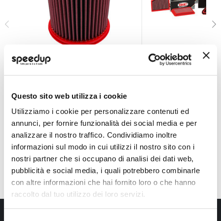
Filtro aria sportivo da sostituzione FB559/08 - BMC F
Filtro aria sportiv
BMC
BMC
Cilindrico Diam. int.base 70mm
Cilindrico Diam. int. ba
Diam. est. base 157mm h212mm +
Diam. est. 204mm h1
Questo sito web utilizza i cookie
69,30 €
45,50 €
altri 3 veicoli
-35%
-62%
Prezzo
Prezzo
Utilizziamo i cookie per personalizzare contenuti ed
speciale
CONSEGNA IN 48H
Spedizione gratuita!
speciale
CONSEGNA IN 48H
Sped
annunci, per fornire funzionalità dei social media e per
analizzare il nostro traffico. Condividiamo inoltre
informazioni sul modo in cui utilizzi il nostro sito con i
nostri partner che si occupano di analisi dei dati web,
pubblicità e social media, i quali potrebbero combinarle
con altre informazioni che hai fornito loro o che hanno
raccolto dal tuo utilizzo dei loro servizi.
Iscriviti alla newsletter Speedup