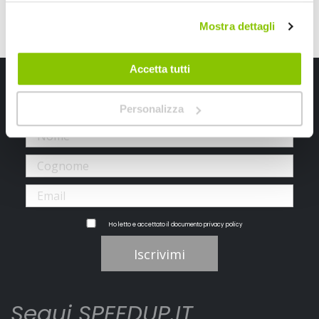
Mostra dettagli
Accetta tutti
Iscriviti alla newsletter Speedup
Personalizza
Ricevi subito uno sconto del 10% per il tuo primo acquisto online!
Ho letto e accettato il documento
privacy policy
Iscrivimi
Segui SPEEDUP.IT