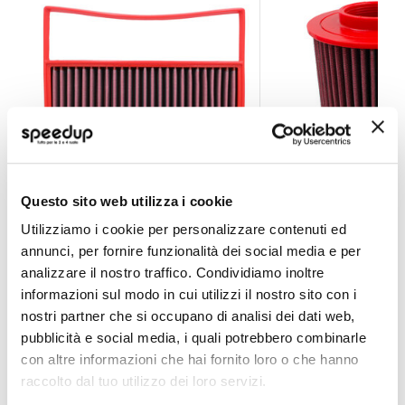
Questo sito web utilizza i cookie
Filtro aria sportivo da sostituzione FB01235 - BMC Jet
Filtro aria sportiv
Utilizziamo i cookie per personalizzare contenuti ed
annunci, per fornire funzionalità dei social media e per
BMC
BMC
Quadrata 335x335mm
Cilindrico Diam. int.b
analizzare il nostro traffico. Condividiamo inoltre
Diam. est. base 157m
92,50 €
69,30 €
altri 3 veicoli
informazioni sul modo in cui utilizzi il nostro sito con i
-26%
-35%
Prezzo
Prezzo
nostri partner che si occupano di analisi dei dati web,
speciale
Spedizione gratuita!
speciale
CONSEGNA IN 48H
Sped
pubblicità e social media, i quali potrebbero combinarle
con altre informazioni che hai fornito loro o che hanno
raccolto dal tuo utilizzo dei loro servizi.