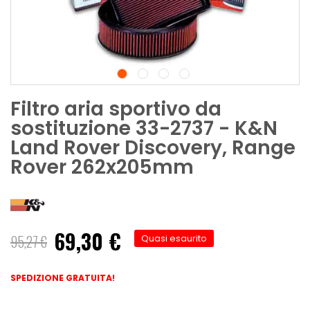
Filtro aria sportivo da
sostituzione 33-2737 - K&N
Land Rover Discovery, Range
Rover 262x205mm
69,30 €
Prezzo
95,27 €
Quasi esaurito
speciale
SPEDIZIONE GRATUITA!