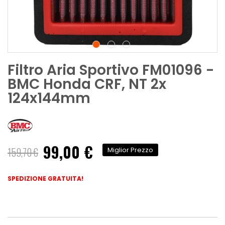
Filtro Aria Sportivo FM01096 -
BMC Honda CRF, NT 2x
124x144mm
99,00 €
Prezzo
159,70 €
Miglior Prezzo
speciale
SPEDIZIONE GRATUITA!