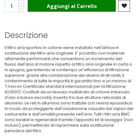
Aggiungi al Carrello
Descrizione
Il filtro aria sportivo in cotone viene installato nell'airbox in
sostituzione del filtro aria originale. E' prodotto con materiali
altamente performanti che consentono un incremento del
flusso dell'aria al motore rispetto al filtro aria originale in carta o
in spugna, garantendo al contempo un'efficienza di filtrazione
superiore: grazie alla combinazione dei diversi strati oliati, il
contenimento di tutte le impurità è garantito fino a un minimo di
7 micron (certificato standard internazionali per la filtrazione
ISO5011). Costituiti da un tessuto multistrato di cotone imbevuto
d'olio a bassa viscosità, inserito fra due strutture reticolate di
alluminio. Le reti in alluminio sono trattate con resina epossidica
in modo da proteggerle dall'ossidazione causata dai vapori del
carburante e dall'umidità presente nell'aria. Tutti i filtri aria BMC
sono lavabili e rigenerabili tramite l'apposito kit di lavaggio (non
incluso), permettendo di risparmiare sulla sostituzione
periodica del filtro