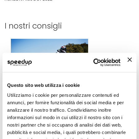
I nostri consigli
Questo sito web utilizza i cookie
7 consigli per una moto al
top durante l'estate
Utilizziamo i cookie per personalizzare contenuti ed
annunci, per fornire funzionalità dei social media e per
Segui questi 7 consigli per valutare lo
analizzare il nostro traffico. Condividiamo inoltre
stato di salute della tua moto e corri
d'estate senza pensieri.
informazioni sul modo in cui utilizzi il nostro sito con i
nostri partner che si occupano di analisi dei dati web,
Leggi di piu' »
pubblicità e social media, i quali potrebbero combinarle