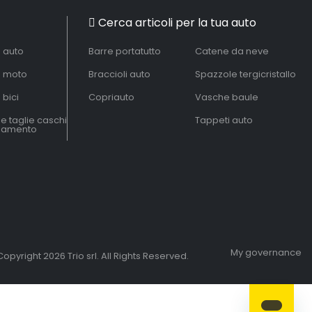
Cerca articoli per la tua auto
à auto
Barre portatutto
Catene da neve
à moto
Braccioli auto
Spazzole tergicristallo
 bici
Copriauto
Vasche baule
le taglie caschi
Tappeti auto
liamento
My governance
opyright 2026 Trio srl. All Rights Reserved.