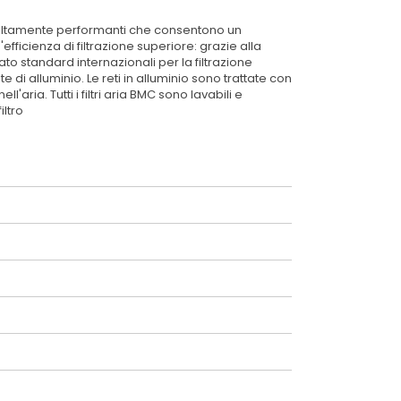
riali altamente performanti che consentono un
efficienza di filtrazione superiore: grazie alla
cato standard internazionali per la filtrazione
e di alluminio. Le reti in alluminio sono trattate con
ria. Tutti i filtri aria BMC sono lavabili e
iltro