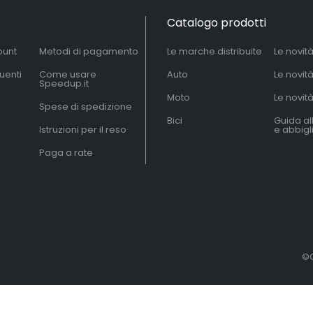
Catalogo prodotti
ount
Metodi di pagamento
Le marche distribuite
Le novit
uenti
Come usare
Auto
Le novit
Speedup.it
Moto
Le novità
Spese di spedizione
Bici
Guida al
Istruzioni per il reso
e abbig
Paga a rate
©C