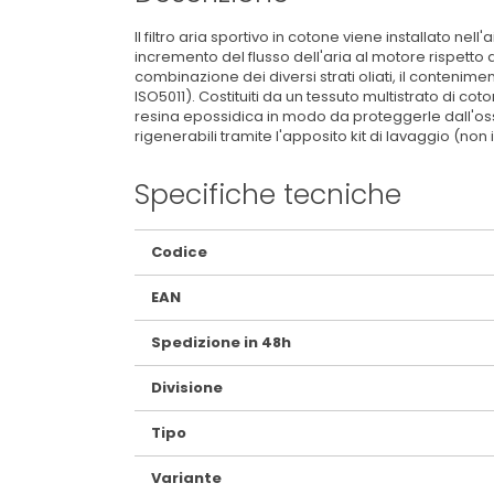
Il filtro aria sportivo in cotone viene installato ne
incremento del flusso dell'aria al motore rispetto a
combinazione dei diversi strati oliati, il contenimen
ISO5011). Costituiti da un tessuto multistrato di cot
resina epossidica in modo da proteggerle dall'ossid
rigenerabili tramite l'apposito kit di lavaggio (non
Specifiche tecniche
Maggiori
Codice
Informazioni
EAN
Spedizione in 48h
Divisione
Tipo
Variante