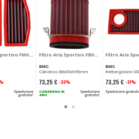
iger 800 Sport 2025> - BMC Triumph Tiger 800 Sport 2025 >
 Sportivo FM01203 - BMC Bmw R
Filtro Aria Sportivo FB01231 - BMC Voge Br
Filtro Aria Sp
BMC
BMC
Cilindrico 88x101xh116mm
Rettangolare 1
73,25 €
73,25 €
1%
-33%
-31%
Prezzo
Prezzo
Spedizione
speciale
CONSEGNA IN
Spedizione
speciale
Spedizione gratuit
gratuita!
48H
gratuita!