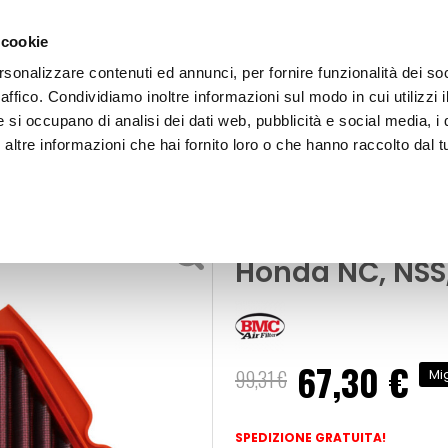
 cookie
rsonalizzare contenuti ed annunci, per fornire funzionalità dei so
raffico. Condividiamo inoltre informazioni sul modo in cui utilizzi i
e si occupano di analisi dei dati web, pubblicità e social media, i 
ltre informazioni che hai fornito loro o che hanno raccolto dal tu
OOR
Filtro Aria Sportivo FM01114 - BMC Honda NC,
o
Filtri aria e olio
Filtro Aria Spo
Honda NC, NS
67,30 €
Prezzo
99,31 €
Mi
speciale
SPEDIZIONE GRATUITA!