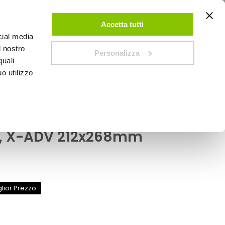
ACCEDI
CREA UN ACCOUNT
CONTATTACI
Accetta tutti
cial media
0
Carrello
l nostro
Personalizza
quali
o utilizzo
SPEEDUP MAGAZINE
 NSS, X-ADV
rtivo FM01114 - BMC
S, X-ADV 212x268mm
glior Prezzo