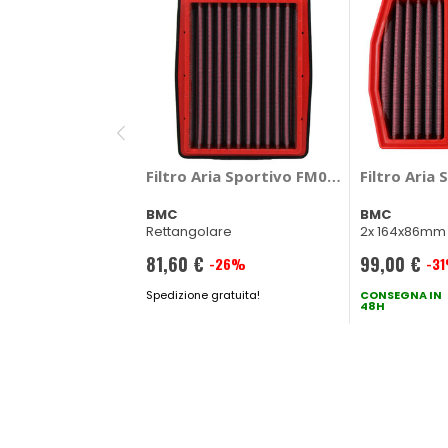
Filtro Aria Sportivo FM01241 Triumph T
Filtro Aria
BMC
BMC
Rettangolare
2x 164x86mm
81,60 €
99,00 €
-26%
-3
Prezzo
Prezzo
speciale
Spedizione gratuita!
speciale
CONSEGNA IN
48H