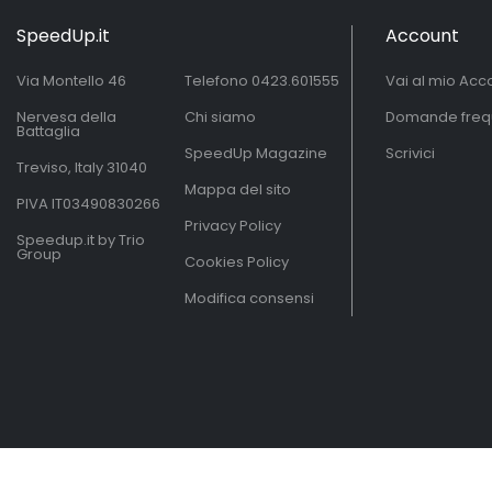
SpeedUp.it
Account
Via Montello 46
Telefono
0423.601555
Vai al mio Acc
Nervesa della
Chi siamo
Domande freq
Battaglia
SpeedUp Magazine
Scrivici
Treviso, Italy 31040
Mappa del sito
PIVA IT03490830266
Privacy Policy
Speedup.it by Trio
Group
Cookies Policy
Modifica consensi