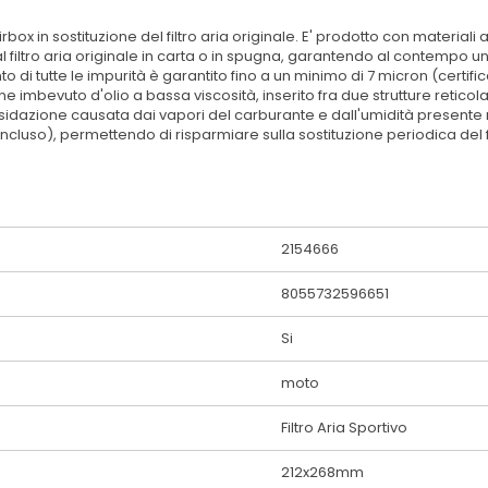
ll'airbox in sostituzione del filtro aria originale. E' prodotto con mate
l filtro aria originale in carta o in spugna, garantendo al contempo un'
to di tutte le impurità è garantito fino a un minimo di 7 micron (certifi
one imbevuto d'olio a bassa viscosità, inserito fra due strutture reticolat
azione causata dai vapori del carburante e dall'umidità presente nell'a
 incluso), permettendo di risparmiare sulla sostituzione periodica del f
2154666
8055732596651
Si
moto
Filtro Aria Sportivo
212x268mm