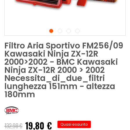
Filtro Aria Sportivo FM256/09
Kawasaki Ninja ZX-12R
2000>2002 - BMC Kawasaki
Ninja ZX-12R 2000 > 2002
Necessita_di_due_filtri
lunghezza 151mm - altezza
180mm
19,80 €
Prezzo
132,98 €
Quasi esaurito
speciale