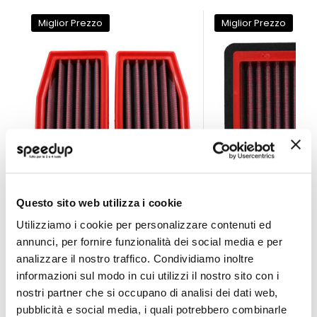
Miglior Prezzo
Miglior Prezzo
Questo sito web utilizza i cookie
Filtro Aria Sportivo FM01203 - BMC Bmw R
Filtro Aria Sportiv
Utilizziamo i cookie per personalizzare contenuti ed
BMC
BMC
annunci, per fornire funzionalità dei social media e per
2x 164x86mm
Rettangolare 2x 124x
analizzare il nostro traffico. Condividiamo inoltre
99,00 €
99,00 €
-31%
-38%
Prezzo
Prezzo
informazioni sul modo in cui utilizzi il nostro sito con i
nostri partner che si occupano di analisi dei dati web,
speciale
CONSEGNA IN 48H
Spedizione gratuita!
speciale
CONSEGNA IN 48H
Sped
pubblicità e social media, i quali potrebbero combinarle