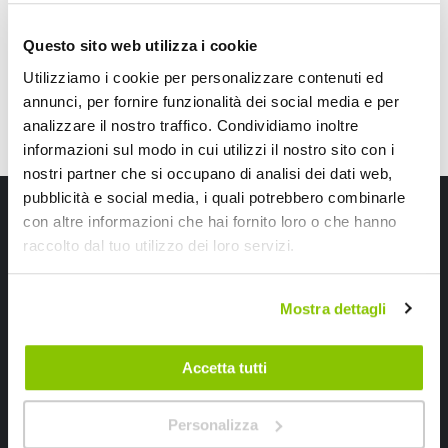
CONSEGNA IN 48H
CONSEGNA IN 48H
Questo sito web utilizza i cookie
Utilizziamo i cookie per personalizzare contenuti ed
annunci, per fornire funzionalità dei social media e per
analizzare il nostro traffico. Condividiamo inoltre
informazioni sul modo in cui utilizzi il nostro sito con i
nostri partner che si occupano di analisi dei dati web,
pubblicità e social media, i quali potrebbero combinarle
Iscriviti alla newsletter Speedup
con altre informazioni che hai fornito loro o che hanno
raccolto dal tuo utilizzo dei loro servizi.
Ricevi subito uno sconto del 10% per il tuo primo acquisto online!
Mostra dettagli
Accetta tutti
Ho letto e accettato il documento
privacy policy
Personalizza