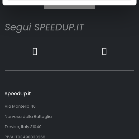
Iscrivimi
Segui SPEEDUP.IT
SpeedUp.it
Via Montello 46
Nervesa della Battaglia
Treviso, Italy 31040
PIVA IT03490830266