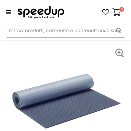
0
Carrello
Home
Auto
Audio elettronica mobile
Fonoassorbente - PHONOCAR
Rivestimento e insonorizzanti