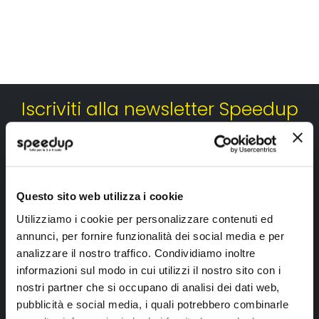
Iscriviti alla newsletter Speedup
Ricevi subito uno sconto del 10% per il tuo primo acquisto online!
Questo sito web utilizza i cookie
Utilizziamo i cookie per personalizzare contenuti ed
annunci, per fornire funzionalità dei social media e per
analizzare il nostro traffico. Condividiamo inoltre
Ho letto e accettato il documento
privacy policy
informazioni sul modo in cui utilizzi il nostro sito con i
Iscrivimi
nostri partner che si occupano di analisi dei dati web,
pubblicità e social media, i quali potrebbero combinarle