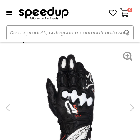
0
Carrello
Home
Moto
Abbigliamento moto
Guanti
Guanti in pelle GP PLUS R V3