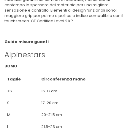
contempo lo spessore del materiale per una migliore
sensazione e controllo. Elementi di design funzionali sono:
maggiore grip per palmo e pollice e indice compatibile con il
touchscreen. CE Certified Level 2 KP
Guida misure guanti
Alpinestars
UOMO
Taglie
Circonferenza mano
XS
16-17 cm
S
17-20 cm
M
20-21,5 cm
L
21,5-23 cm