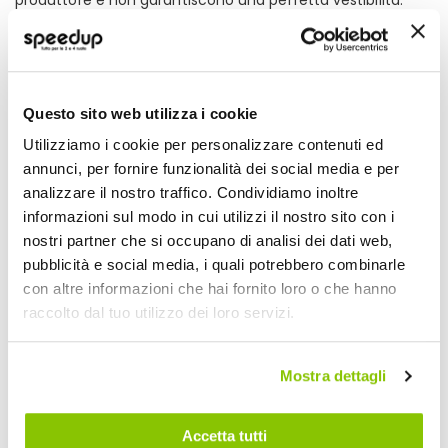
Come misurare
Questo sito web utilizza i cookie
Utilizziamo i cookie per personalizzare contenuti ed
annunci, per fornire funzionalità dei social media e per
analizzare il nostro traffico. Condividiamo inoltre
informazioni sul modo in cui utilizzi il nostro sito con i
nostri partner che si occupano di analisi dei dati web,
CIRCONFERENZA DELLA MANO: Avvolgi un nastro di
pubblicità e social media, i quali potrebbero combinarle
misurazione attorno alla mano dietro le nocche, escluso il
con altre informazioni che hai fornito loro o che hanno
pollice, tenendo il nastro aderente. Misura entrambe le
raccolto dal tuo utilizzo dei loro servizi.
mani sinistra e destra e usa la più grande delle due
misurazioni.
Mostra dettagli
Specifiche tecniche
Accetta tutti