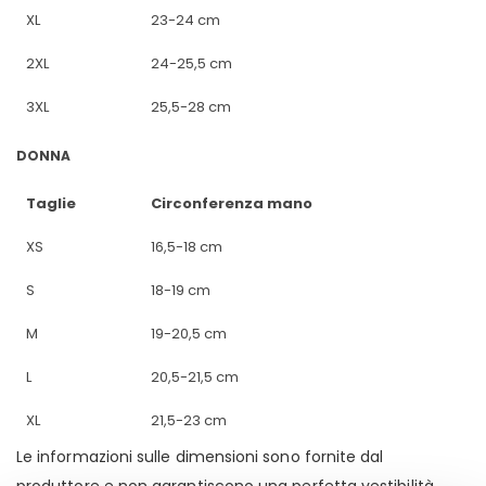
XL
23-24 cm
2XL
24-25,5 cm
3XL
25,5-28 cm
DONNA
Taglie
Circonferenza mano
XS
16,5-18 cm
S
18-19 cm
M
19-20,5 cm
L
20,5-21,5 cm
XL
21,5-23 cm
Le informazioni sulle dimensioni sono fornite dal
produttore e non garantiscono una perfetta vestibilità.