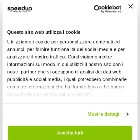
Come misurare
Questo sito web utilizza i cookie
Utilizziamo i cookie per personalizzare contenuti ed
annunci, per fornire funzionalità dei social media e per
analizzare il nostro traffico. Condividiamo inoltre
informazioni sul modo in cui utilizzi il nostro sito con i
nostri partner che si occupano di analisi dei dati web,
CIRCONFERENZA DELLA MANO: Avvolgi un nastro di
pubblicità e social media, i quali potrebbero combinarle
misurazione attorno alla mano dietro le nocche, escluso il
con altre informazioni che hai fornito loro o che hanno
pollice, tenendo il nastro aderente. Misura entrambe le
raccolto dal tuo utilizzo dei loro servizi.
mani sinistra e destra e usa la più grande delle due
misurazioni.
Mostra dettagli
Specifiche tecniche
Accetta tutti