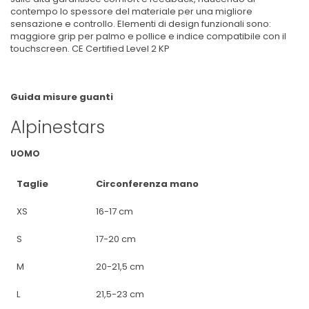
contempo lo spessore del materiale per una migliore
sensazione e controllo. Elementi di design funzionali sono:
maggiore grip per palmo e pollice e indice compatibile con il
touchscreen. CE Certified Level 2 KP
Guida misure guanti
Alpinestars
UOMO
Taglie
Circonferenza mano
XS
16-17 cm
S
17-20 cm
M
20-21,5 cm
L
21,5-23 cm