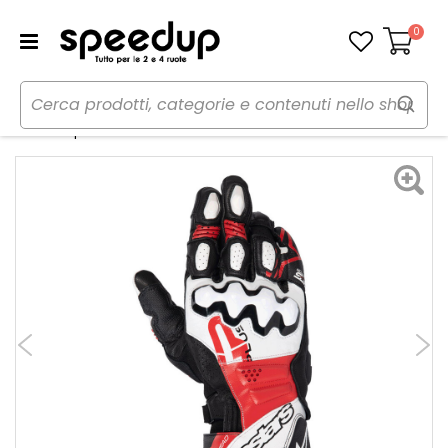
0
Carrello
Home
Moto
Abbigliamento moto
Guanti
Guanti in pelle GP PLUS R V3