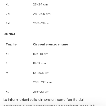
XL
23-24 cm
2XL
24-25,5 cm
3XL
25,5-28 cm
DONNA
Taglie
Circonferenza mano
XS
16,5-18 cm
S
18-19 cm
M
19-20,5 cm
L
20,5-21,5 cm
XL
21,5-23 cm
Le informazioni sulle dimensioni sono fornite dal
produttore e non garantiscono una perfetta vestibilità.