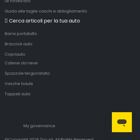
Le novità bici
Guida alle taglie caschi e abbigliamento
Cerca articoli per la tua auto
Barre portatutto
Braccioli auto
Copriauto
Catene da neve
Spazzole tergicristallo
Vasche baule
Tappeti auto
My governance
©Copyright 2026 Trio srl. All Rights Reserved.