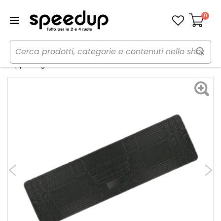
0
Carrello
Home
Auto
Accessori interni e comfort
Tappeti
Tappeti in gomma-Pvc universale Maxi - LAMPA