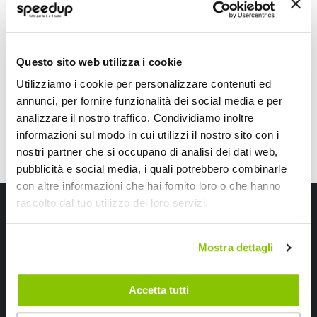
LAMPA
WALSER
Beige
PVC Nero Universale
28,70 €
23,75 €
-29%
Prezzo
Questo sito web utilizza i cookie
speciale
CONSEGNA IN 48H
CONSEGNA IN 48H
Utilizziamo i cookie per personalizzare contenuti ed
annunci, per fornire funzionalità dei social media e per
analizzare il nostro traffico. Condividiamo inoltre
informazioni sul modo in cui utilizzi il nostro sito con i
nostri partner che si occupano di analisi dei dati web,
pubblicità e social media, i quali potrebbero combinarle
con altre informazioni che hai fornito loro o che hanno
Iscriviti alla newsletter Speedup
raccolto dal tuo utilizzo dei loro servizi.
Ricevi subito uno sconto del 10% per il tuo primo acquisto online!
Mostra dettagli
Accetta tutti