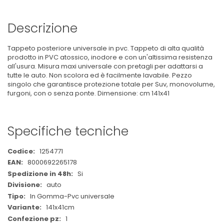
Descrizione
Tappeto posteriore universale in pvc. Tappeto di alta qualità
prodotto in PVC atossico, inodore e con un'altissima resistenza
all'usura. Misura maxi universale con pretagli per adattarsi a
tutte le auto. Non scolora ed è facilmente lavabile. Pezzo
singolo che garantisce protezione totale per Suv, monovolume,
furgoni, con o senza ponte. Dimensione: cm 141x41
Specifiche tecniche
Maggiori
1254771
Informazioni
8000692265178
Si
auto
In Gomma-Pvc universale
141x41cm
1