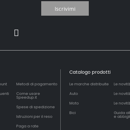
Iscrivimi
Catalogo prodotti
ount
Metodi di pagamento
Le marche distribuite
Le novit
uenti
Come usare
Auto
Le novit
Speedup.it
Moto
Le novità
Spese di spedizione
Bici
Guida al
Istruzioni per il reso
e abbig
Paga a rate