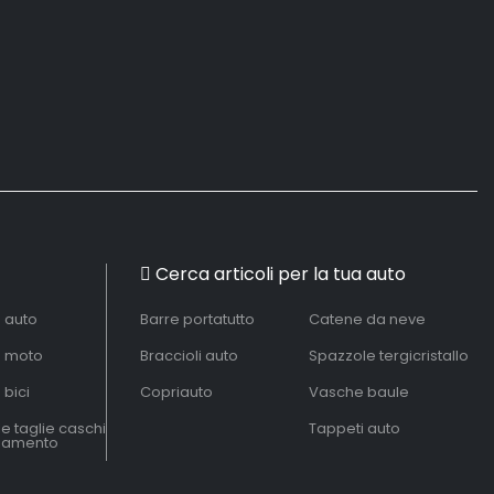
Cerca articoli per la tua auto
à auto
Barre portatutto
Catene da neve
à moto
Braccioli auto
Spazzole tergicristallo
 bici
Copriauto
Vasche baule
le taglie caschi
Tappeti auto
liamento