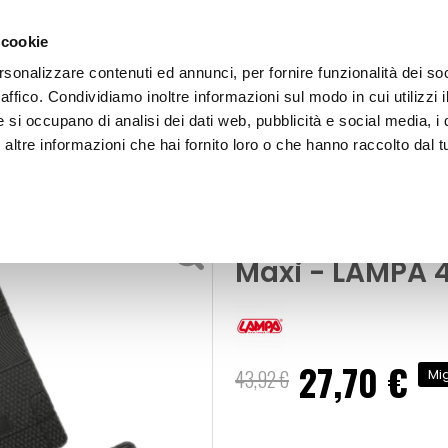
 cookie
rsonalizzare contenuti ed annunci, per fornire funzionalità dei so
raffico. Condividiamo inoltre informazioni sul modo in cui utilizzi i
e si occupano di analisi dei dati web, pubblicità e social media, i 
ltre informazioni che hai fornito loro o che hanno raccolto dal tu
OOR
Tappeti in gomma-Pvc universale Maxi - LAMPA
Tappeti
Tappeti in go
Maxi - LAMPA 
27,70 €
Prezzo
43,92 €
Mig
speciale