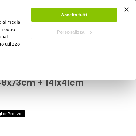
ACCEDI
CREA UN ACCOUNT
CONTATTACI
Accetta tutti
cial media
0
Carrello
l nostro
Personalizza
quali
o utilizzo
SPEEDUP MAGAZINE
mma-Pvc universale
48x73cm + 141x41cm
lior Prezzo