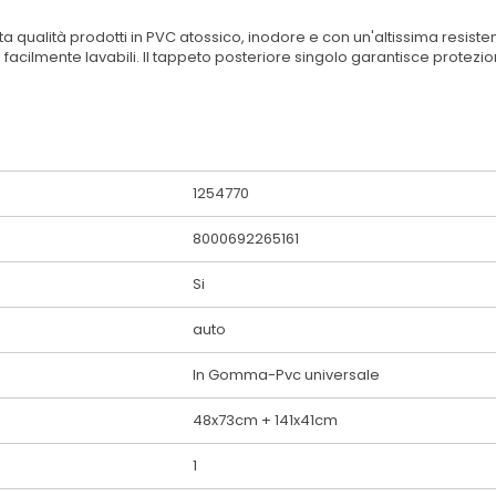
alta qualità prodotti in PVC atossico, inodore e con un'altissima resist
o facilmente lavabili. Il tappeto posteriore singolo garantisce protez
1254770
8000692265161
Si
auto
In Gomma-Pvc universale
48x73cm + 141x41cm
1