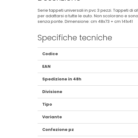
Serie tappeti universali in pvc 3 pezzi. Tappeti di 
per adattarsi a tutte le auto. Non scolorano e son
senza ponte. Dimensione: cm 48x73 + cm 141x41
Specifiche tecniche
Maggiori
Codice
Informazioni
EAN
Spedizione in 48h
Divisione
Tipo
Variante
Confezione pz