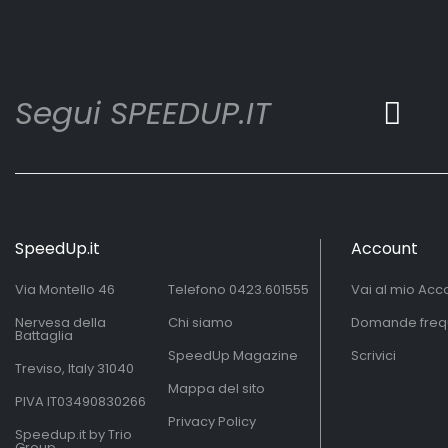
Segui SPEEDUP.IT
SpeedUp.it
Account
Via Montello 46
Telefono
0423.601555
Vai al mio Acc
Nervesa della
Chi siamo
Domande freq
Battaglia
SpeedUp Magazine
Scrivici
Treviso, Italy 31040
Mappa del sito
PIVA IT03490830266
Privacy Policy
Speedup.it by Trio
Group