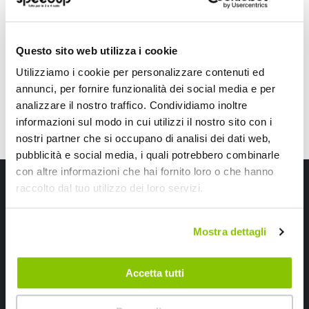
9,90 €
9,90 €
CONSEGNA IN 48H
CONSEGNA IN 48H
Questo sito web utilizza i cookie
Utilizziamo i cookie per personalizzare contenuti ed
annunci, per fornire funzionalità dei social media e per
analizzare il nostro traffico. Condividiamo inoltre
informazioni sul modo in cui utilizzi il nostro sito con i
nostri partner che si occupano di analisi dei dati web,
pubblicità e social media, i quali potrebbero combinarle
con altre informazioni che hai fornito loro o che hanno
Iscriviti alla newsletter Speedup
raccolto dal tuo utilizzo dei loro servizi.
Ricevi subito uno sconto del 10% per il tuo primo acquisto online!
Mostra dettagli
Accetta tutti