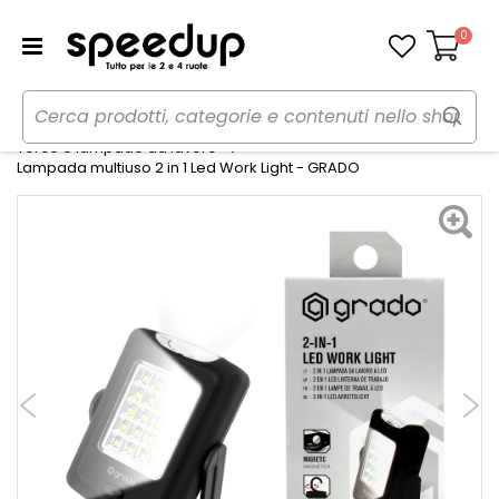
0
Carrello
Home
Auto
Utensili, lampade da lavoro e torce
Torce e lampade da lavoro
Lampada multiuso 2 in 1 Led Work Light - GRADO