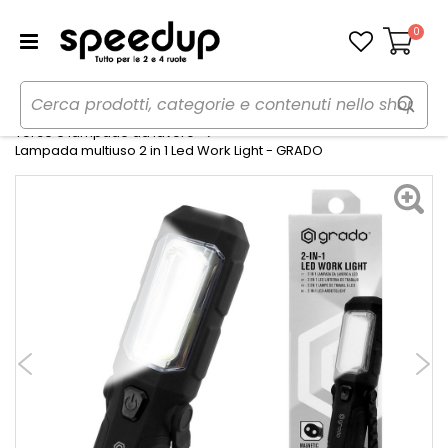
0
Carrello
Home
Auto
Utensili, lampade da lavoro e torce
Torce e lampade da lavoro
Lampada multiuso 2 in 1 Led Work Light - GRADO