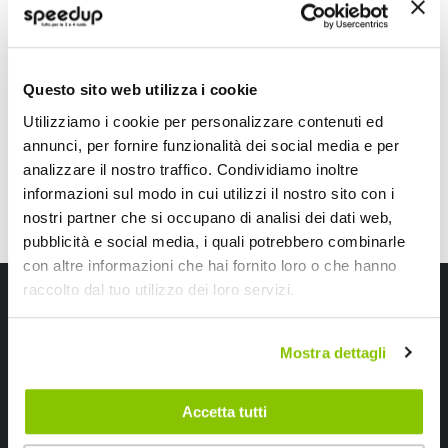
GRADO
GRADO
6500K 100x70x40mm
Nero 80x215x60mm 20
24,75 €
59,40 €
Questo sito web utilizza i cookie
CONSEGNA IN 48H
CONSEGNA IN 48H
Sped
Utilizziamo i cookie per personalizzare contenuti ed
annunci, per fornire funzionalità dei social media e per
analizzare il nostro traffico. Condividiamo inoltre
informazioni sul modo in cui utilizzi il nostro sito con i
nostri partner che si occupano di analisi dei dati web,
pubblicità e social media, i quali potrebbero combinarle
con altre informazioni che hai fornito loro o che hanno
raccolto dal tuo utilizzo dei loro servizi.
Iscriviti alla newsletter Speedup
Ricevi subito uno sconto del 10% per il tuo primo acquisto online!
Mostra dettagli
Accetta tutti