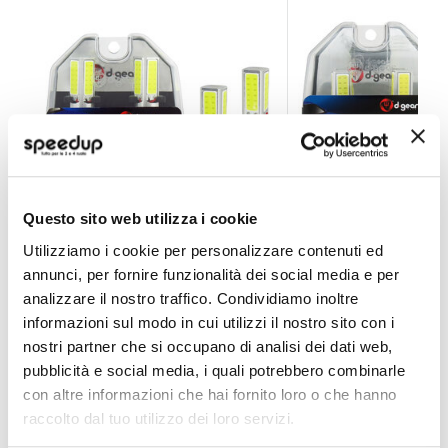
Questo sito web utilizza i cookie
Lampadine Altri Attacchi P13 Cob Led Fog and Day Lig
Lampadine Altri Att
Utilizziamo i cookie per personalizzare contenuti ed
D-GEAR
D-GEAR
annunci, per fornire funzionalità dei social media e per
Ultra White P13 12V 20W
Ultra White HB4 12V 20
analizzare il nostro traffico. Condividiamo inoltre
34,65 €
34,65 €
informazioni sul modo in cui utilizzi il nostro sito con i
nostri partner che si occupano di analisi dei dati web,
CONSEGNA IN 48H
CONSEGNA IN 48H
pubblicità e social media, i quali potrebbero combinarle
con altre informazioni che hai fornito loro o che hanno
raccolto dal tuo utilizzo dei loro servizi.