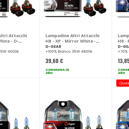
tri Attacchi
Lampadine Altri Attacchi
Lamp
hite - D-
H8 - XP - Mirror White -
H9 - 
D-GEAR
D-GE
D-GEAR
D-GE
35W 4000k
+100% Bianco 35W 4800k
+70% 
39,60 €
13,8
CONSEGNA IN
CONSE
48H
48H
Quas