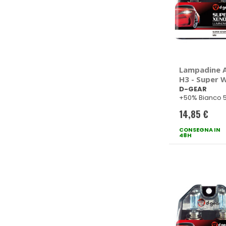
Lampadine Al
H3 - Super W
GEAR
D-GEAR
+50% Bianco 
14,85 €
CONSEGNA IN
48H