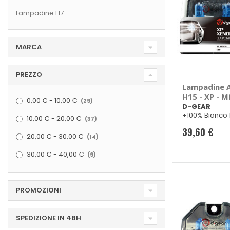
Lampadine H7
MARCA
PREZZO
Lampadine Al
elementi
H15 - XP - M
0,00 €
-
10,00 €
29
D-GEAR
D-GEAR
elementi
+100% Bianco
10,00 €
-
20,00 €
37
39,60 €
elementi
20,00 €
-
30,00 €
14
elementi
30,00 €
-
40,00 €
9
PROMOZIONI
SPEDIZIONE IN 48H