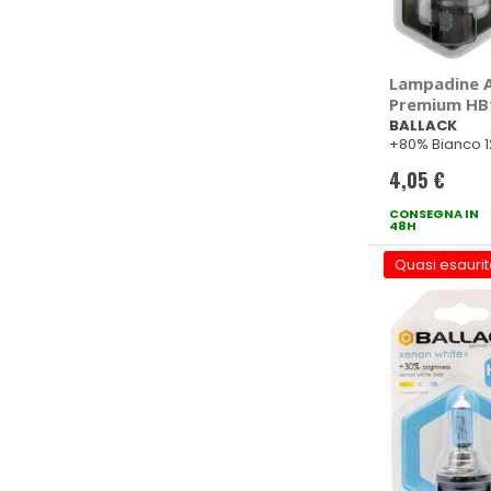
Lampadine Al
Premium HB
BALLACK
+80% Bianco 
4,05 €
CONSEGNA IN
48H
Quasi esaurit