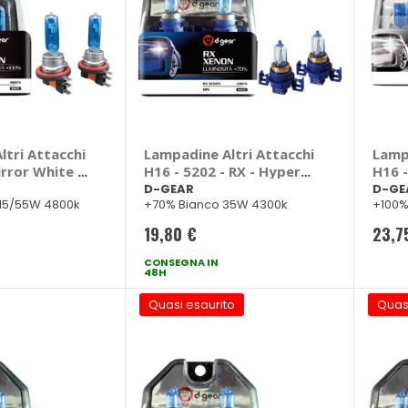
tri Attacchi
Lampadine Altri Attacchi
Lamp
irror White -
H16 - 5202 - RX - Hyper
H16 -
White - D-GEAR
D-GE
D-GEAR
D-GE
 15/55W 4800k
+70% Bianco 35W 4300k
+100%
4800
19,80 €
23,7
CONSEGNA IN
48H
Quasi esaurito
Quas