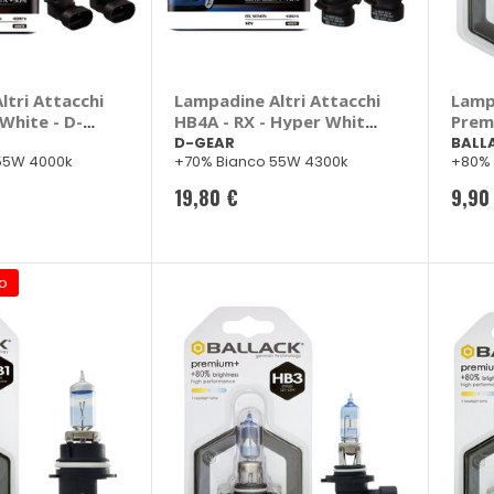
tri Attacchi
Lampadine Altri Attacchi
Lamp
White - D-
HB4A - RX - Hyper White
Prem
- D-GEAR
D-GEAR
BALL
55W 4000k
+70% Bianco 55W 4300k
+80% 
19,80 €
9,90
o