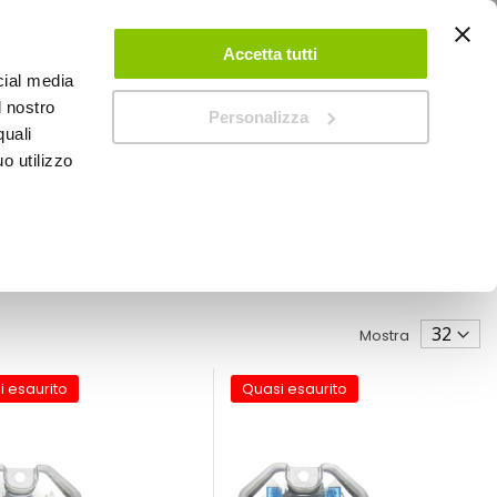
ACCEDI
CREA UN ACCOUNT
CONTATTACI
Accetta tutti
cial media
0
Carrello
l nostro
Personalizza
quali
o utilizzo
SPEEDUP MAGAZINE
Mostra
i esaurito
Quasi esaurito