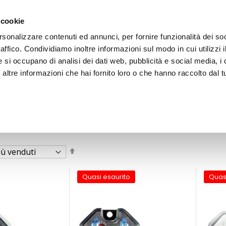
 cookie
rsonalizzare contenuti ed annunci, per fornire funzionalità dei so
raffico. Condividiamo inoltre informazioni sul modo in cui utilizzi i
e si occupano di analisi dei dati web, pubblicità e social media, i 
ltre informazioni che hai fornito loro o che hanno raccolto dal tu
OOR
n
ione - Auto
Imposta
la
direzione
decrescente
Quasi esaurito
Quas