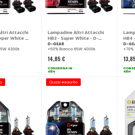
tri Attacchi
Lampadine Altri Attacchi
Lamp
yper White -
HB3 - Super White - D-
HB4 -
GEAR
- D-
D-GEAR
D-GE
65W 4300k
+50% Bianco 65W 4000k
+70%
14,85 €
13,8
CONSEGNA IN
CONSE
48H
48H
o
Quasi esaurito