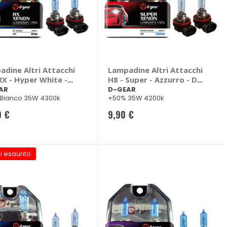
adine Altri Attacchi
Lampadine Altri Attacchi
RX - Hyper White -
H8 - Super - Azzurro - D-
AR
GEAR
AR
D-GEAR
Bianco 35W 4300k
+50% 35W 4200k
0 €
9,90 €
i esaurito