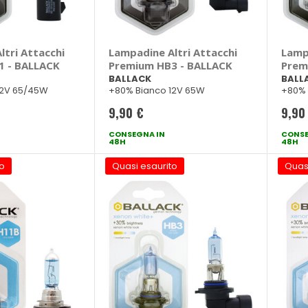
tri Attacchi
Lampadine Altri Attacchi
Lamp
1 - BALLACK
Premium HB3 - BALLACK
Prem
BALLACK
BALL
12V 65/45W
+80% Bianco 12V 65W
+80% 
9,90 €
9,90
CONSEGNA IN
CONSE
48H
48H
o
Quasi esaurito
Quas