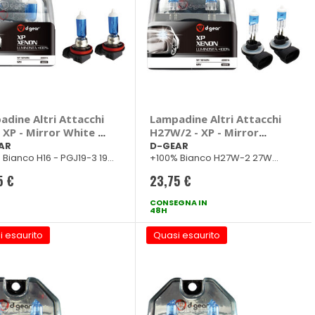
adine Altri Attacchi
Lampadine Altri Attacchi
 XP - Mirror White -
H27W/2 - XP - Mirror
AR
White - D-GEAR
AR
D-GEAR
 Bianco H16 - PGJ19-3 19W
+100% Bianco H27W-2 27W
k
4800k
5 €
23,75 €
CONSEGNA IN
48H
i esaurito
Quasi esaurito