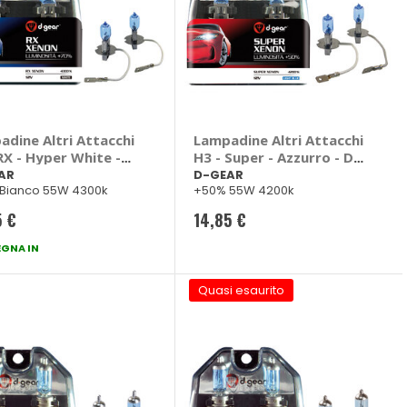
adine Altri Attacchi
Lampadine Altri Attacchi
RX - Hyper White -
H3 - Super - Azzurro - D-
AR
GEAR
AR
D-GEAR
Bianco 55W 4300k
+50% 55W 4200k
5 €
14,85 €
GNA IN
Quasi esaurito