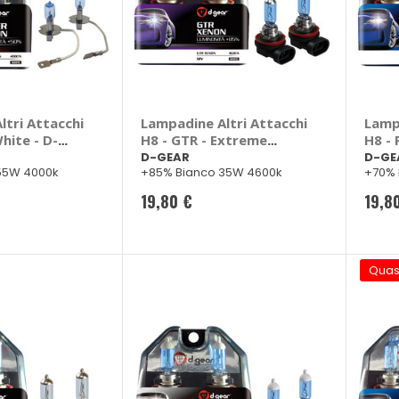
tri Attacchi
Lampadine Altri Attacchi
Lamp
hite - D-
H8 - GTR - Extreme
H8 - 
White - D-GEAR
D-GE
D-GEAR
D-GE
55W 4000k
+85% Bianco 35W 4600k
+70% 
19,80 €
19,8
Quas