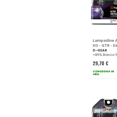
Lampadine Al
H3 - GTR - 
White - D-G
D-GEAR
+85% Bianco 
29,70 €
CONSEGNA IN
48H