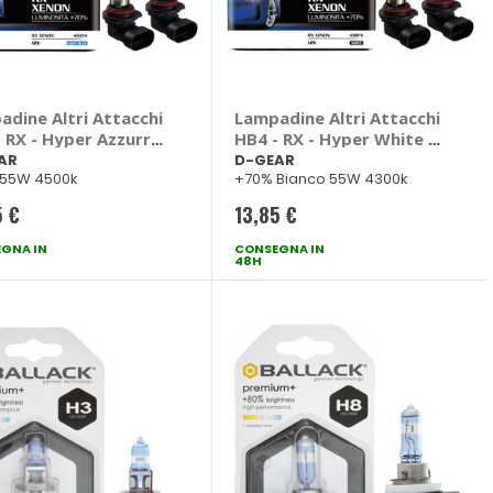
adine Altri Attacchi
Lampadine Altri Attacchi
 RX - Hyper Azzurro
HB4 - RX - Hyper White -
GEAR
D-GEAR
AR
D-GEAR
 55W 4500k
+70% Bianco 55W 4300k
5 €
13,85 €
GNA IN
CONSEGNA IN
48H