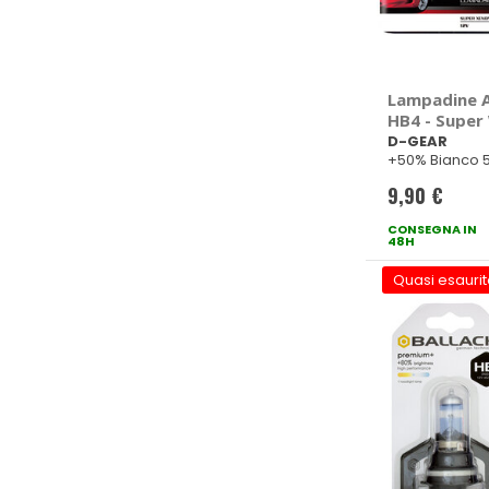
Lampadine Al
HB4 - Super 
GEAR
D-GEAR
+50% Bianco 
9,90 €
CONSEGNA IN
48H
Quasi esaurit