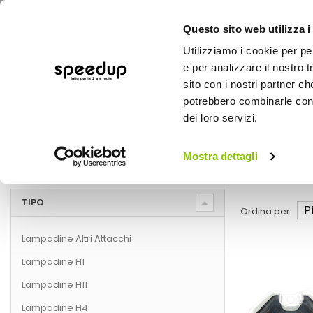
Questo sito web utilizza i
Utilizziamo i cookie per pe
e per analizzare il nostro t
sito con i nostri partner ch
potrebbero combinarle con a
AUTO
MOTO
BICI
OUTD
dei loro servizi.
Home
Lampadine - Alogene Xeno
Auto
Illuminazione
Mostra dettagli
Lampadine - Alogene Xenon - Illuminaz
TIPO
Ordina per
Lampadine Altri Attacchi
Lampadine H1
Lampadine H11
Lampadine H4