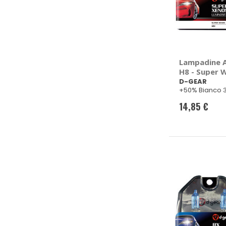
Lampadine Al
H8 - Super W
GEAR
D-GEAR
+50% Bianco 
14,85 €