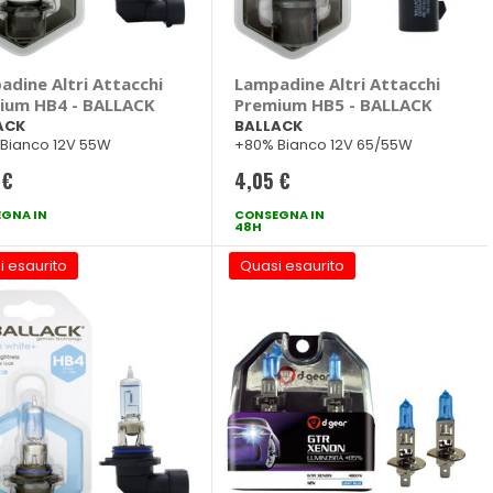
adine Altri Attacchi
Lampadine Altri Attacchi
ium HB4 - BALLACK
Premium HB5 - BALLACK
ACK
BALLACK
Bianco 12V 55W
+80% Bianco 12V 65/55W
 €
4,05 €
GNA IN
CONSEGNA IN
48H
i esaurito
Quasi esaurito