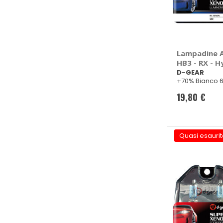
Lampadine Al
HB3 - RX - H
D-GEAR
D-GEAR
+70% Bianco 
19,80 €
Quasi esaurit