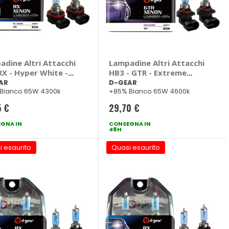
adine Altri Attacchi
Lampadine Altri Attacchi
RX - Hyper White -
HB3 - GTR - Extreme
AR
White - D-GEAR
AR
D-GEAR
Bianco 65W 4300k
+85% Bianco 65W 4600k
5 €
29,70 €
GNA IN
CONSEGNA IN
48H
i esaurito
Quasi esaurito