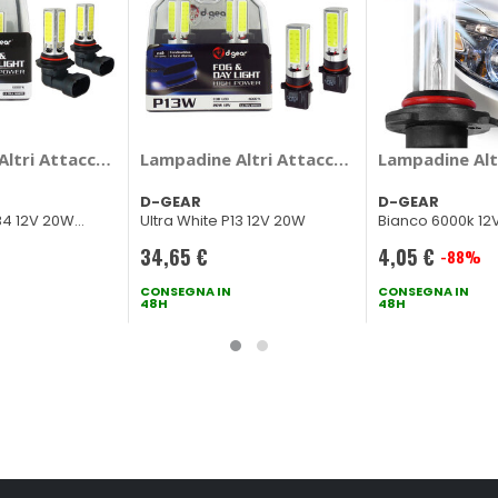
nd Day Light - D-GEAR
ltri Attacchi Cob Led Fog and Day Light - D-GEAR
Lampadine Altri Attacchi P13 Cob Led Fog 
Lampadine Alt
D-GEAR
D-GEAR
B4 12V 20W
Ultra White P13 12V 20W
Bianco 6000k 12
34,65 €
4,05 €
-88%
Prezzo
CONSEGNA IN
speciale
CONSEGNA IN
48H
48H