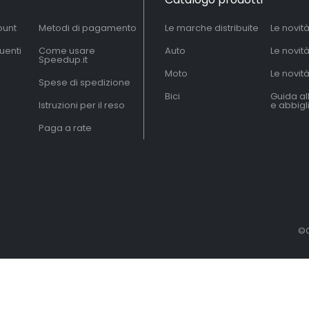
ount
Metodi di pagamento
Le marche distribuite
Le novit
uenti
Come usare
Auto
Le novit
Speedup.it
Moto
Le novità
Spese di spedizione
Bici
Guida al
Istruzioni per il reso
e abbig
Paga a rate
©C