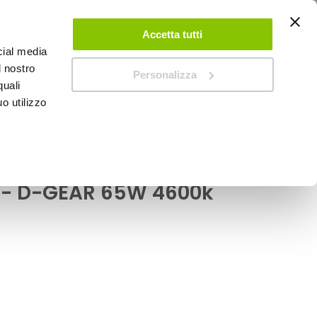
ACCEDI
CREA UN ACCOUNT
CONTATTACI
Accetta tutti
cial media
0
Carrello
l nostro
Personalizza
quali
o utilizzo
SPEEDUP MAGAZINE
hite - D-GEAR
i Attacchi HB3 - GTR -
 - D-GEAR 65W 4600k