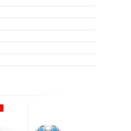
o
Quasi esaurito