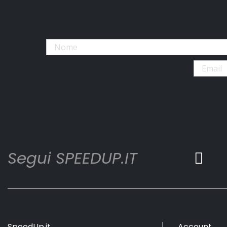
Segui SPEEDUP.IT
SpeedUp.it
Account