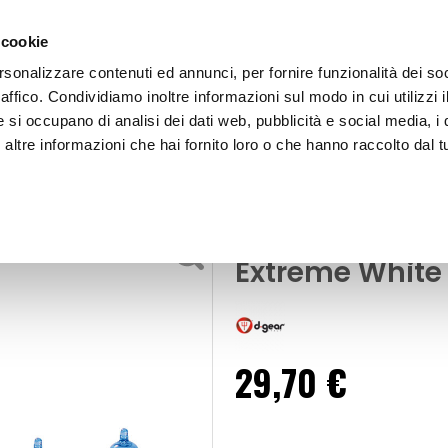
 cookie
rsonalizzare contenuti ed annunci, per fornire funzionalità dei so
raffico. Condividiamo inoltre informazioni sul modo in cui utilizzi i
e si occupano di analisi dei dati web, pubblicità e social media, i 
ltre informazioni che hai fornito loro o che hanno raccolto dal tu
OOR
Lampadine Altri Attacchi HB3 - GTR - Extreme W
- Alogene Xenon
Lampadine Altr
Extreme White
29,70 €