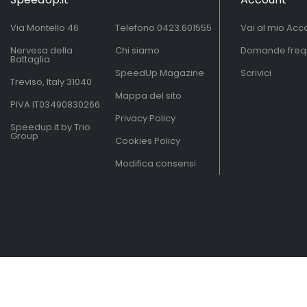
Via Montello 46
Telefono
0423.601555
Vai al mio Acc
Nervesa della
Chi siamo
Domande freq
Battaglia
SpeedUp Magazine
Scrivici
Treviso, Italy 31040
Mappa del sito
PIVA IT03490830266
Privacy Policy
Speedup.it by Trio
Group
Cookies Policy
Modifica consensi