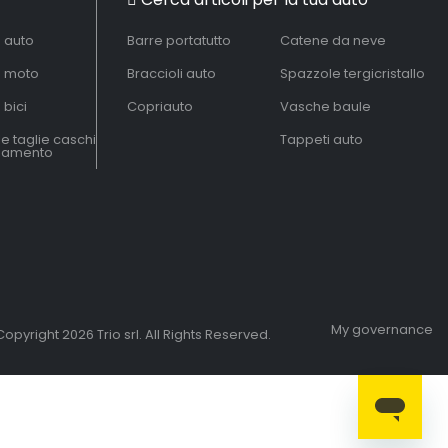
à auto
Barre portatutto
Catene da neve
à moto
Braccioli auto
Spazzole tergicristallo
 bici
Copriauto
Vasche baule
le taglie caschi
Tappeti auto
liamento
My governance
opyright 2026 Trio srl. All Rights Reserved.