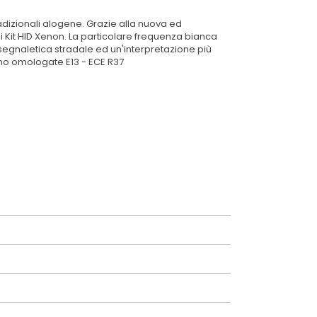
dizionali alogene. Grazie alla nuova ed
i Kit HID Xenon. La particolare frequenza bianca
segnaletica stradale ed un'interpretazione più
ono omologate E13 - ECE R37