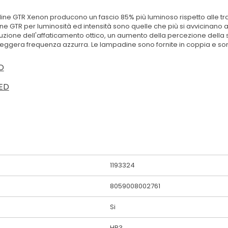
ine GTR Xenon producono un fascio 85% più luminoso rispetto alle tra
ne GTR per luminosità ed intensità sono quelle che più si avvicinano a
duzione dell'affaticamento ottico, un aumento della percezione della 
a leggera frequenza azzurra. Le lampadine sono fornite in coppia e s
O
ED
1193324
8059008002761
Si
HB3