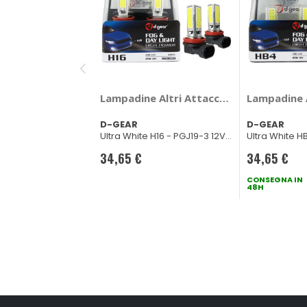
Lampadine Altri Attacchi Cob Led Fog a
Lampadine A
D-GEAR
D-GEAR
Ultra White H16 - PGJ19-3 12V
Ultra White H
20W 6000K
6000K
34,65 €
34,65 €
CONSEGNA IN
48H