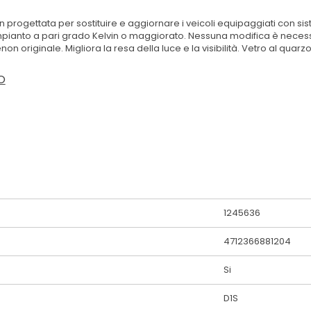
ogettata per sostituire e aggiornare i veicoli equipaggiati con si
mpianto a pari grado Kelvin o maggiorato. Nessuna modifica è necessar
 originale. Migliora la resa della luce e la visibilità. Vetro al quar
O
1245636
4712366881204
Si
D1S