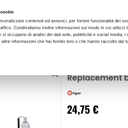
 cookie
rsonalizzare contenuti ed annunci, per fornire funzionalità dei so
raffico. Condividiamo inoltre informazioni sul modo in cui utilizzi i
e si occupano di analisi dei dati web, pubblicità e social media, i 
ltre informazioni che hai fornito loro o che hanno raccolto dal tu
OOR
Lampadine D1S D1S-D1C-D1R HID Replacement 
 Ricambi Originali
Lampadine D1S
Replacement b
24,75 €