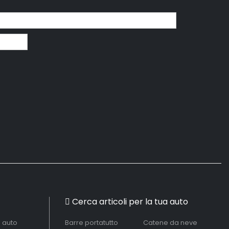
Cerca articoli per la tua auto
à auto
Barre portatutto
Catene da neve