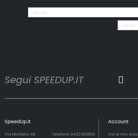
Segui SPEEDUP.IT
SpeedUp.it
Account
Via Montello 46
Telefono
0423.601555
Vai al mio Acc