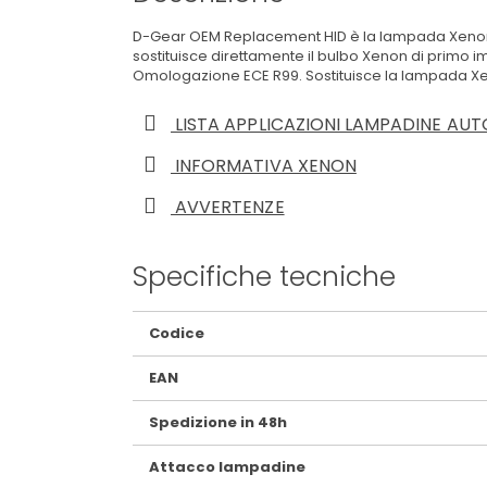
D-Gear OEM Replacement HID è la lampada Xenon pr
sostituisce direttamente il bulbo Xenon di primo i
Omologazione ECE R99. Sostituisce la lampada Xenon
LISTA APPLICAZIONI LAMPADINE AUT
INFORMATIVA XENON
AVVERTENZE
Specifiche tecniche
Maggiori
Codice
Informazioni
EAN
Spedizione in 48h
Attacco lampadine