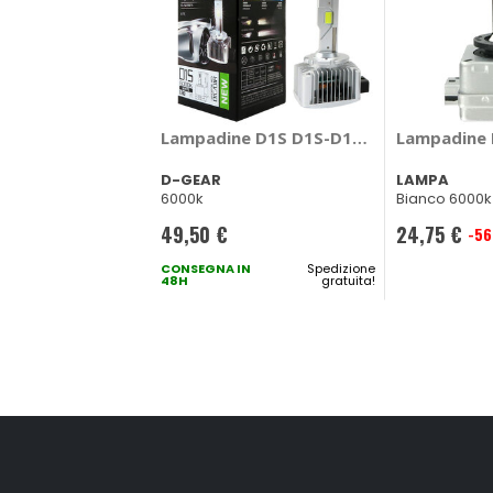
Lampadine D1S D1S-D1C-D1R Led Replac
Lampadine 
D-GEAR
LAMPA
6000k
Bianco 6000k
49,50 €
24,75 €
-5
Prezzo
CONSEGNA IN
Spedizione
speciale
48H
gratuita!