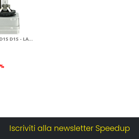
ement bulb - D-GEAR
D1S D1S - LAMPA
6%
Iscriviti alla newsletter Speedup