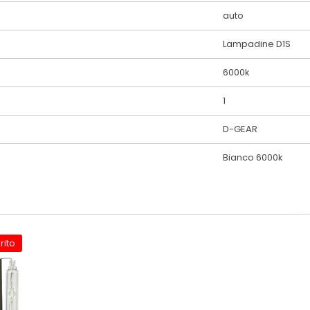
auto
Lampadine D1S
6000k
1
D-GEAR
Bianco 6000k
rito