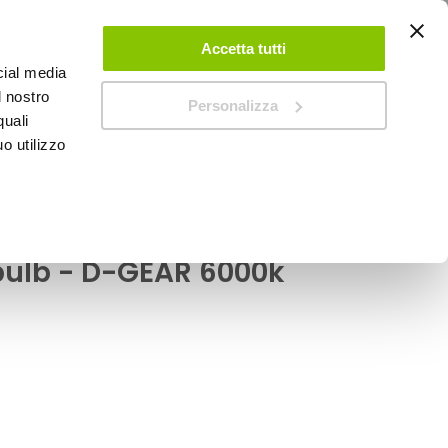
ACCEDI
CREA UN ACCOUNT
CONTATTACI
Accetta tutti
cial media
0
Carrello
l nostro
Personalizza
quali
o utilizzo
SPEEDUP MAGAZINE
bulb - D-GEAR
 D1S-D1C-D1R HID
ulb - D-GEAR 6000k