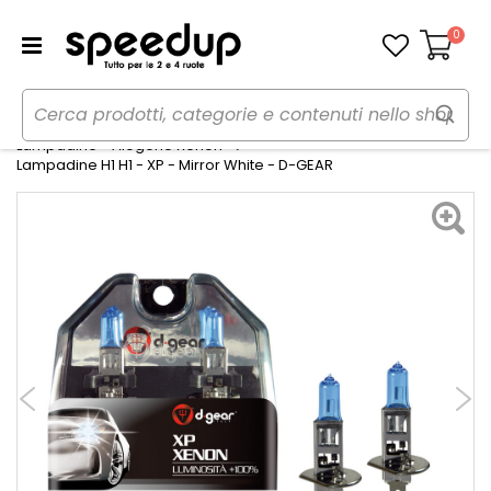
0
Carrello
Home
Auto
Illuminazione
Lampadine - Alogene Xenon
Lampadine H1 H1 - XP - Mirror White - D-GEAR