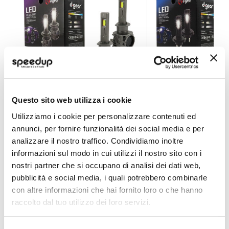
Lampadine H1 X-series Led Headlight Direct Plug - D-
Lampadine H1 N-seri
Questo sito web utilizza i cookie
D-GEAR
D-GEAR
Utilizziamo i cookie per personalizzare contenuti ed
White H1 6000K 12V
White H1 6000K 12V
annunci, per fornire funzionalità dei social media e per
59,40 €
59,40 €
analizzare il nostro traffico. Condividiamo inoltre
informazioni sul modo in cui utilizzi il nostro sito con i
CONSEGNA IN 48H
Spedizione gratuita!
CONSEGNA IN 48H
Sped
nostri partner che si occupano di analisi dei dati web,
pubblicità e social media, i quali potrebbero combinarle
con altre informazioni che hai fornito loro o che hanno
raccolto dal tuo utilizzo dei loro servizi.