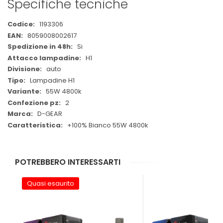
Specifiche tecniche
Maggiori
1193306
Informazioni
8059008002617
Si
H1
auto
Lampadine H1
55W 4800k
2
D-GEAR
+100% Bianco 55W 4800k
POTREBBERO INTERESSARTI
Quasi esaurito