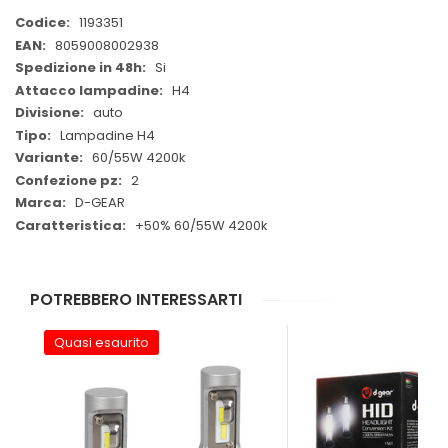
Maggiori
1193351
Informazioni
8059008002938
Si
H4
auto
Lampadine H4
60/55W 4200k
2
D-GEAR
+50% 60/55W 4200k
POTREBBERO INTERESSARTI
Quasi esaurito