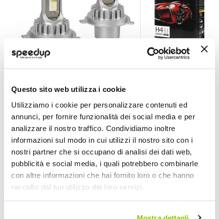
Lampadine H4 Halo Led - LAMPA
Lampadine H4 H4 Bi
Questo sito web utilizza i cookie
LAMPA
D-GEAR
Utilizziamo i cookie per personalizzare contenuti ed
6500K 15W H4 12V/24V
Bianco 6000k BIXENON
annunci, per fornire funzionalità dei social media e per
69,30 €
138,60 €
-40%
Prezzo
analizzare il nostro traffico. Condividiamo inoltre
speciale
CONSEGNA IN 48H
Spedizione gratuita!
Spedizione gratuita!
informazioni sul modo in cui utilizzi il nostro sito con i
nostri partner che si occupano di analisi dei dati web,
pubblicità e social media, i quali potrebbero combinarle
con altre informazioni che hai fornito loro o che hanno
raccolto dal tuo utilizzo dei loro servizi.
Mostra dettagli