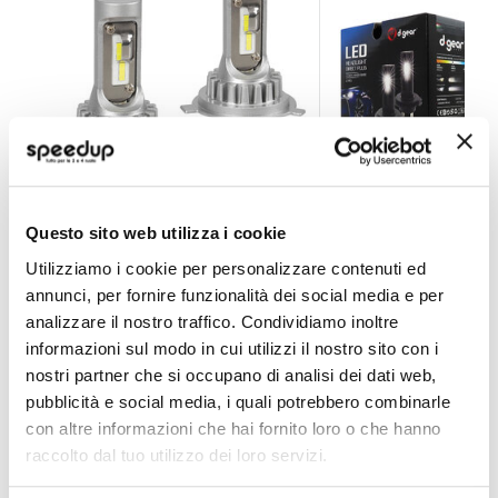
Questo sito web utilizza i cookie
Lampadine H4 Halo Led - LAMPA
Lampadine H4 N-seri
Utilizziamo i cookie per personalizzare contenuti ed
LAMPA
D-GEAR
annunci, per fornire funzionalità dei social media e per
6500K 15W H4 12V/24V
White H11 6000K 12V
analizzare il nostro traffico. Condividiamo inoltre
69,30 €
59,40 €
-40%
Prezzo
informazioni sul modo in cui utilizzi il nostro sito con i
speciale
CONSEGNA IN 48H
Spedizione gratuita!
CONSEGNA IN 48H
Sped
nostri partner che si occupano di analisi dei dati web,
pubblicità e social media, i quali potrebbero combinarle
con altre informazioni che hai fornito loro o che hanno
raccolto dal tuo utilizzo dei loro servizi.