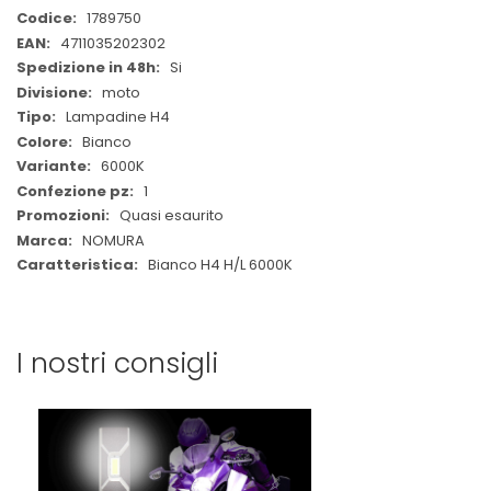
Maggiori
1789750
Informazioni
4711035202302
Si
moto
Lampadine H4
Bianco
6000K
1
Quasi esaurito
NOMURA
Bianco H4 H/L 6000K
I nostri consigli