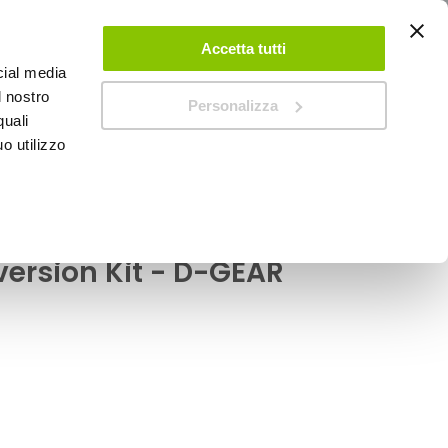
ACCEDI
CREA UN ACCOUNT
CONTATTACI
Accetta tutti
cial media
0
Carrello
l nostro
Personalizza
quali
o utilizzo
SPEEDUP MAGAZINE
ion Kit - D-GEAR
Led Projector
ersion Kit - D-GEAR