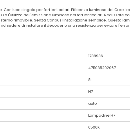
. Con luce singola per fari lenticolari. Efficenza luminosa del Cree L
za l'utilizzo dell'emissione luminosa nei fari lenticolari. Realizzate 
er esterno rimovibile. Senza Canbus! Installazione semplice. Questa l
no richiedere di installare il decoder o una resistenza per evitare l'er
1788936
4711035202067
Si
H7
auto
Lampadine H7
6500K