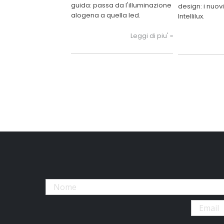
tua auto a LED
guida: passa da l'illuminazione
design: i nuovi
alogena a quella led.
Intellilux.
Leggi di piu' »