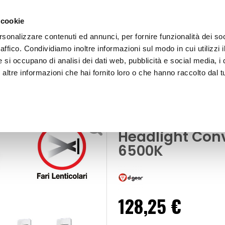
 cookie
rsonalizzare contenuti ed annunci, per fornire funzionalità dei so
raffico. Condividiamo inoltre informazioni sul modo in cui utilizzi i
e si occupano di analisi dei dati web, pubblicità e social media, i 
ltre informazioni che hai fornito loro o che hanno raccolto dal tu
OOR
Lampadine H7 Led Projector Headlight Convers
ht - Conversion kit
Lampadine H7 
Headlight Conv
6500K
128,25 €