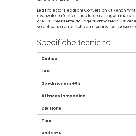
Led Projector Headlight Conversion Kit Xenon White
avanzato. La fonte di luce laterale singola massimiz
ore. IP67 resistente agli agenti atmosferici. Driv
veicoli senza errori, tuttavia alcuni veicoli posso
Specifiche tecniche
Maggiori
Codice
Informazioni
EAN
Spedizione in 48h
Attacco lampadine
Divisione
Tipo
Variante