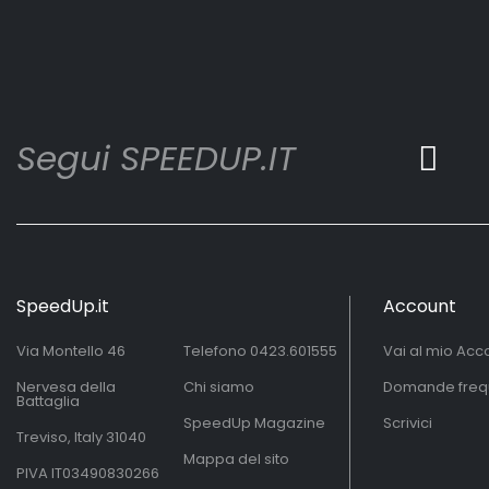
Segui SPEEDUP.IT
SpeedUp.it
Account
Via Montello 46
Telefono
0423.601555
Vai al mio Acc
Nervesa della
Chi siamo
Domande freq
Battaglia
SpeedUp Magazine
Scrivici
Treviso, Italy 31040
Mappa del sito
PIVA IT03490830266