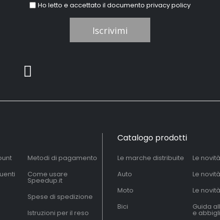
Ho letto e accettato il documento
privacy policy
Iscrivimi
Catalogo prodotti
ount
Metodi di pagamento
Le marche distribuite
Le novit
uenti
Come usare
Auto
Le novit
Speedup.it
Moto
Le novità
Spese di spedizione
Bici
Guida al
Istruzioni per il reso
e abbig