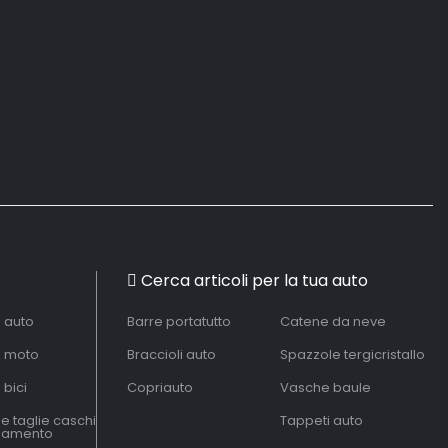
Cerca articoli per la tua auto
à auto
Barre portatutto
Catene da neve
à moto
Braccioli auto
Spazzole tergicristallo
 bici
Copriauto
Vasche baule
le taglie caschi
Tappeti auto
liamento