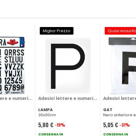
Miglior Prezzo
Quasi esaurit
GAT
tere e numeri TARGA-TI - GAT
Adesivi lettere e numeri - LAMPA
Adesivi letter
LAMPA
GAT
30x30cm
Nero anteriore e
11,5x15cm + 28,5
5,80 €
5,05 €
-19%
-31%
Prezzo
Prezzo
speciale
CONSEGNA IN
speciale
CONSEGNA IN