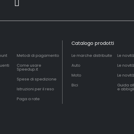
Catalogo prodotti
ount
Metodi di pagamento
Le marche distribuite
Le novit
uenti
Come usare
Auto
Le novit
Speedup.it
Moto
Le novità
Spese di spedizione
Bici
Guida al
Istruzioni per il reso
e abbig
Paga a rate