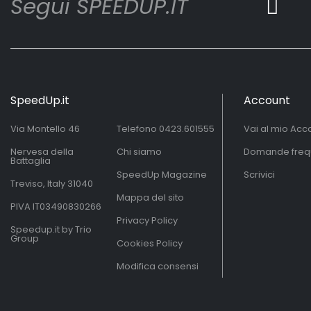
Segui SPEEDUP.IT
SpeedUp.it
Account
Via Montello 46
Telefono
0423.601555
Vai al mio Acc
Nervesa della
Chi siamo
Domande freq
Battaglia
SpeedUp Magazine
Scrivici
Treviso, Italy 31040
Mappa del sito
PIVA IT03490830266
Privacy Policy
Speedup.it by Trio
Group
Cookies Policy
Modifica consensi