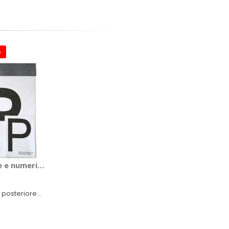
o
e e numeri Principiante - GAT
 posteriore
x29,5cm