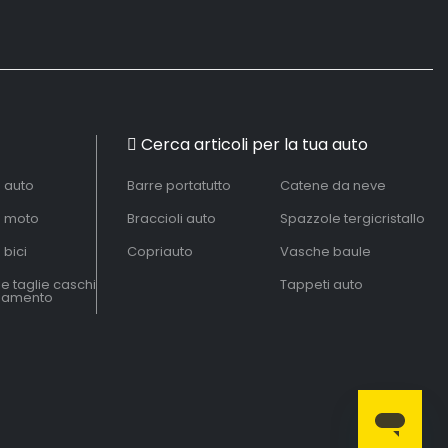
Cerca articoli per la tua auto
à auto
Barre portatutto
Catene da neve
à moto
Braccioli auto
Spazzole tergicristallo
 bici
Copriauto
Vasche baule
le taglie caschi
Tappeti auto
liamento