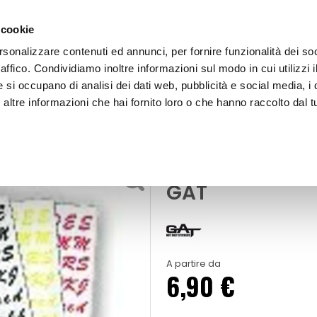
 cookie
rsonalizzare contenuti ed annunci, per fornire funzionalità dei so
raffico. Condividiamo inoltre informazioni sul modo in cui utilizzi i
e si occupano di analisi dei dati web, pubblicità e social media, i 
ltre informazioni che hai fornito loro o che hanno raccolto dal tu
OOR
Adesivi lettere e numeri Letter kit
Adesivi e decorazioni
Adesivi lettere 
GAT
A partire da
6,90 €