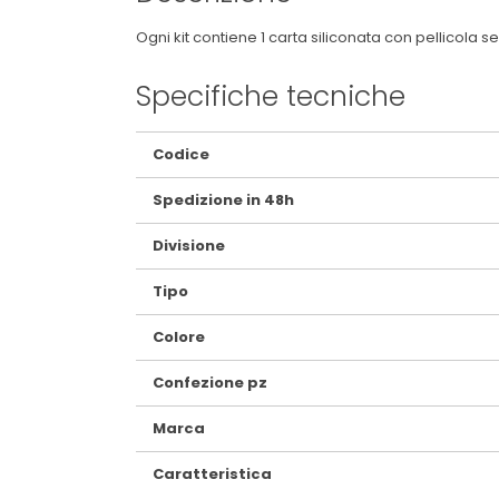
Ogni kit contiene 1 carta siliconata con pellicola s
Specifiche tecniche
Maggiori
Codice
Informazioni
Spedizione in 48h
Divisione
Tipo
Colore
Confezione pz
Marca
Caratteristica