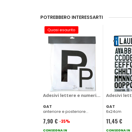
POTREBBERO INTERESSARTI
Quasi esaurito
Adesivi lettere e numeri Principiante - 
Adesivi let
GAT
GAT
anteriore e posteriore
6x24cm
1x(12x9cm) 1x(20x18cm)
7,90 €
11,45 €
-35%
Prezzo
speciale
CONSEGNA IN
CONSEGNA IN