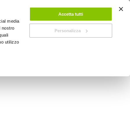
ACCEDI
CREA UN ACCOUNT
CONTATTACI
Accetta tutti
cial media
0
Carrello
l nostro
Personalizza
quali
o utilizzo
SPEEDUP MAGAZINE
e numeri Letter kit -