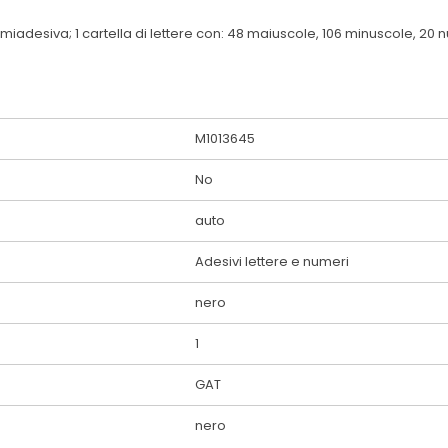
emiadesiva; 1 cartella di lettere con: 48 maiuscole, 106 minuscole, 20 n
M1013645
No
auto
Adesivi lettere e numeri
nero
1
GAT
nero