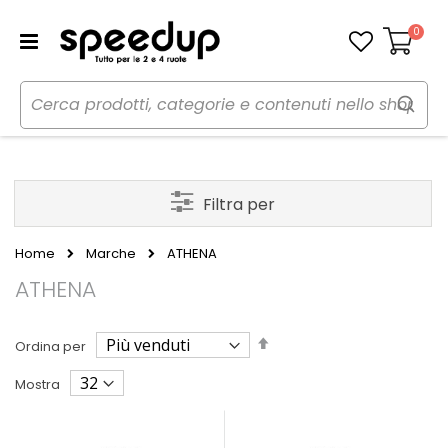
0
Carrello
Filtra per
Home
Marche
ATHENA
ATHENA
Imposta
Ordina per
la
direzione
Mostra
decrescente