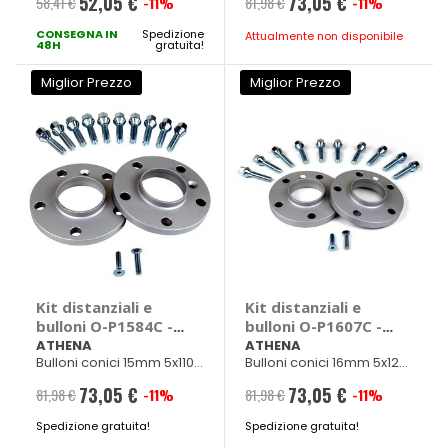
52,05 €
73,05 €
58,41 €
-11%
81,98 €
-11%
Prezzo
Prezzo
CONSEGNA IN
speciale
Spedizione
speciale
Attualmente non disponibile
48H
gratuita!
Miglior Prezzo
Miglior Prezzo
Kit distanziali e
Kit distanziali e
bulloni O-P1584C -
bulloni O-P1607C -
ATHENA
ATHENA
ATHENA
ATHENA
Bulloni conici 15mm 5x110
Bulloni conici 16mm 5x120
Diam. 65mm M14x1,50
Diam. 72,5mm M12x1,50
73,05 €
73,05 €
81,98 €
-11%
81,98 €
-11%
Prezzo
Prezzo
Spedizione gratuita!
speciale
Spedizione gratuita!
speciale