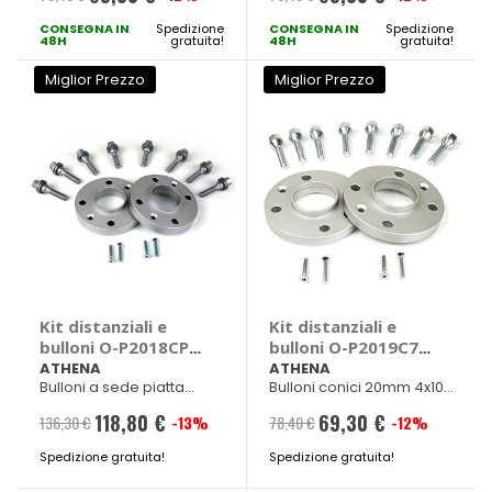
CONSEGNA IN
speciale
Spedizione
CONSEGNA IN
speciale
Spedizione
48H
gratuita!
48H
gratuita!
Miglior Prezzo
Miglior Prezzo
Kit distanziali e
Kit distanziali e
bulloni O-P2018CP7
bulloni O-P2019C7 -
- ATHENA
ATHENA
ATHENA
ATHENA
Bulloni a sede piatta
Bulloni conici 20mm 4x100
20mm 4x108 Diam. 65mm
Diam. 60mm M12x1,50
118,80 €
69,30 €
M12x1,25
136,30 €
-13%
78,40 €
-12%
Prezzo
Prezzo
Spedizione gratuita!
speciale
Spedizione gratuita!
speciale