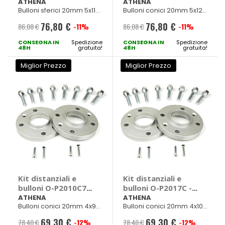
ATHENA
ATHENA
ATHENA
ATHENA
Bulloni sferici 20mm 5x112
Bulloni conici 20mm 5x120
Diam. 57mm M14x1,50
Diam. 72,5mm M12x1,50
76,80 €
76,80 €
86,08 €
-11%
86,08 €
-11%
Prezzo
Prezzo
CONSEGNA IN
speciale
Spedizione
CONSEGNA IN
speciale
Spedizione
48H
gratuita!
48H
gratuita!
Miglior Prezzo
Miglior Prezzo
Kit distanziali e
Kit distanziali e
bulloni O-P2010C7 -
bulloni O-P2017C -
ATHENA
ATHENA
ATHENA
ATHENA
Bulloni conici 20mm 4x98
Bulloni conici 20mm 4x100
Diam. 58mm M12x1,25
Diam. 56,5mm M12x1,50
69,30 €
69,30 €
78,40 €
-12%
78,40 €
-12%
Prezzo
Prezzo