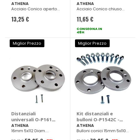
ATHENA
ATHENA
Acciaio Conico aperto
Acciaio Conico chiuso
Lungh. 24mm ch 19
Lungh. 32mm ch 19
13,25 €
11,65 €
CONSEGNA IN
48H
Miglior Prezzo
Miglior Prezzo
Distanziali
Kit distanziali e
universali O-P1616S
bulloni O-P1542C -
- ATHENA
ATHENA
ATHENA
ATHENA
16mm 5x112 Diam.
Bulloni conici 15mm 5x110
66,45mm
Diam. 65mm M12x1,25