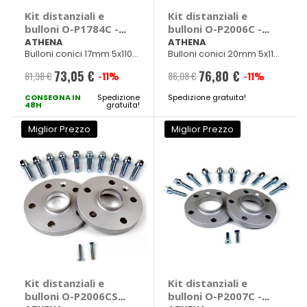
Kit distanziali e
Kit distanziali e
bulloni O-P1784C -
bulloni O-P2006C -
ATHENA
ATHENA
ATHENA
ATHENA
Bulloni conici 17mm 5x110
Bulloni conici 20mm 5x112
Diam. 65mm M14x1,50
Diam. 57mm M14x1,50
73,05 €
76,80 €
81,98 €
-11%
86,08 €
-11%
Prezzo
Prezzo
CONSEGNA IN
speciale
Spedizione
Spedizione gratuita!
speciale
48H
gratuita!
Miglior Prezzo
Miglior Prezzo
Kit distanziali e
Kit distanziali e
bulloni O-P2006CS -
bulloni O-P2007C -