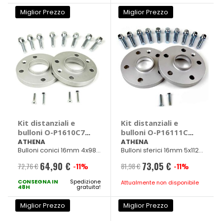
Miglior Prezzo
Miglior Prezzo
Kit distanziali e
Kit distanziali e
bulloni O-P1610C7 -
bulloni O-P16111CS
ATHENA
- ATHENA
ATHENA
ATHENA
Bulloni conici 16mm 4x98
Bulloni sferici 16mm 5x112
Diam. 58mm M12x1,25
Diam. 66,45mm M14x1,50
64,90 €
73,05 €
72,76 €
-11%
81,98 €
-11%
Prezzo
Prezzo
CONSEGNA IN
speciale
Spedizione
speciale
Attualmente non disponibile
48H
gratuita!
Miglior Prezzo
Miglior Prezzo