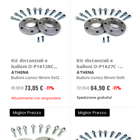
Kit distanziali e
Kit distanziali e
bulloni O-P16128C -
bulloni O-P1627C -
ATHENA
ATHENA
ATHENA
ATHENA
Bulloni conici 16mm 5x120
Bulloni conici 16mm 5x100
Diam. 72,50mm M14x1,25
Diam. 57mm M14x1,50
73,05 €
64,90 €
81,98 €
-11%
72,76 €
-11%
Prezzo
Prezzo
speciale
Spedizione gratuita!
speciale
Attualmente non disponibile
Miglior Prezzo
Miglior Prezzo