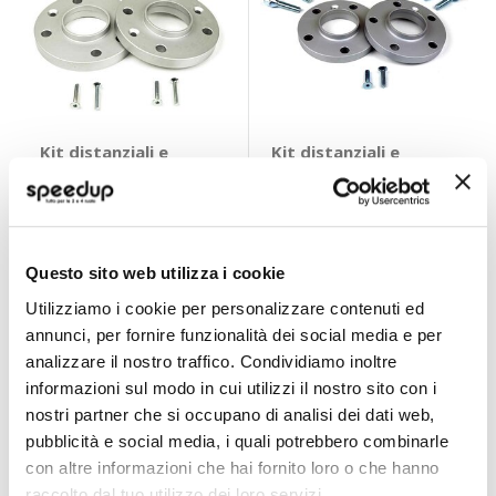
Kit distanziali e
Kit distanziali e
bulloni O-P1717C -
bulloni O-P1742C -
ATHENA
ATHENA
ATHENA
ATHENA
Bulloni conici 17mm 4x100
Bulloni conici 17mm 5x110
Diam. 56,5mm M12x1,50
Diam. 65mm M12x1,25
64,90 €
73,05 €
72,76 €
-11%
81,98 €
-11%
Prezzo
Prezzo
Questo sito web utilizza i cookie
CONSEGNA IN
speciale
Spedizione
Spedizione gratuita!
speciale
48H
gratuita!
Utilizziamo i cookie per personalizzare contenuti ed
Miglior Prezzo
Miglior Prezzo
annunci, per fornire funzionalità dei social media e per
analizzare il nostro traffico. Condividiamo inoltre
informazioni sul modo in cui utilizzi il nostro sito con i
nostri partner che si occupano di analisi dei dati web,
pubblicità e social media, i quali potrebbero combinarle
con altre informazioni che hai fornito loro o che hanno
raccolto dal tuo utilizzo dei loro servizi.