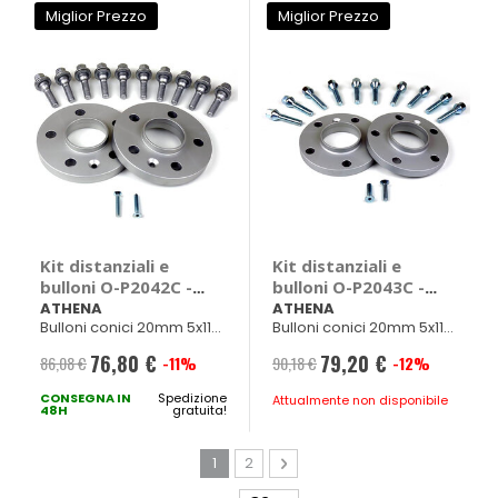
Miglior Prezzo
Miglior Prezzo
Kit distanziali e
Kit distanziali e
bulloni O-P2042C -
bulloni O-P2043C -
ATHENA
ATHENA
ATHENA
ATHENA
Bulloni conici 20mm 5x110
Bulloni conici 20mm 5x112
Diam. 65mm M12x1,25
Diam. 66,45mm M14x1,25
76,80 €
79,20 €
86,08 €
-11%
90,18 €
-12%
Prezzo
Prezzo
CONSEGNA IN
speciale
Spedizione
speciale
Attualmente non disponibile
48H
gratuita!
Pagina
Attualmente stai leggendo la pagina
Pagina
Pagina
Avanti
1
2