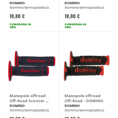
DOMINO
DOMINO
DOMINO
DOMINO
Gomma termoplastica
Gomma termoplastica
bicomponente
bicomponente
18,80 €
18,80 €
Nero/Giallo 120mm dx -
Nero/Grigio 120mm dx -
123mm sx
123mm sx
CONSEGNA IN
CONSEGNA IN
48H
48H
Manopole offroad
Manopole offroad
Off-Road Scooter -
Off-Road - DOMINO
DOMINO
DOMINO
DOMINO
Gomma termoplastica
Gomma termoplastica
bicomponente
bicomponente