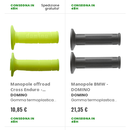
CONSEGNA IN
speciale
Spedizione
CONSEGNA IN
48H
gratuita!
48H
Manopole offroad
Manopole BMW -
Cross Enduro -
DOMINO
DOMINO
DOMINO
DOMINO
Gomma termoplastica
Gomma termoplastica
Giallo fluo dx 120mm sx
Nero 122mm
10,85 €
21,35 €
123mm
CONSEGNA IN
CONSEGNA IN
48H
48H