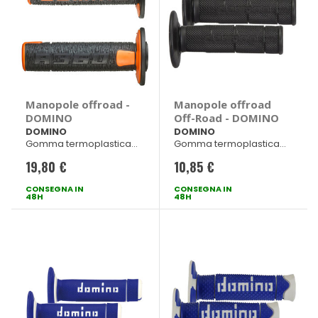
Manopole offroad -
Manopole offroad
DOMINO
Off-Road - DOMINO
DOMINO
DOMINO
Gomma termoplastica
Gomma termoplastica
bicomponente
Nero 120mm dx - 123mm
19,80 €
10,85 €
Nero/arancio dx 120mm
sx
sx 123mm
CONSEGNA IN
CONSEGNA IN
48H
48H