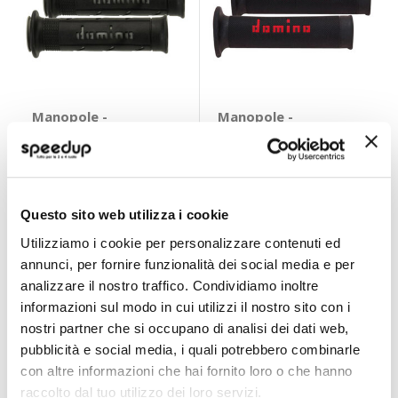
Manopole -
Manopole -
DOMINO
DOMINO
DOMINO
DOMINO
Gomma termoplastica
Gomma termoplastica
bicomponente
bicomponente
19,80 €
18,80 €
Nero/Grigio 125mm
Nero/Rosso 125mm
22,57 €
-12%
Prezzo
Questo sito web utilizza i cookie
CONSEGNA IN
speciale
CONSEGNA IN
48H
48H
Utilizziamo i cookie per personalizzare contenuti ed
annunci, per fornire funzionalità dei social media e per
analizzare il nostro traffico. Condividiamo inoltre
informazioni sul modo in cui utilizzi il nostro sito con i
nostri partner che si occupano di analisi dei dati web,
pubblicità e social media, i quali potrebbero combinarle
con altre informazioni che hai fornito loro o che hanno
raccolto dal tuo utilizzo dei loro servizi.