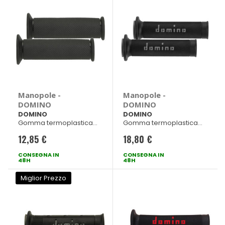
Manopole -
Manopole -
DOMINO
DOMINO
DOMINO
DOMINO
Gomma termoplastica
Gomma termoplastica
Nero 120mm
bicomponente
12,85 €
18,80 €
Nero/Grigio 125mm
CONSEGNA IN
CONSEGNA IN
48H
48H
Miglior Prezzo