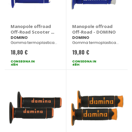
Manopole offroad
Manopole offroad
Off-Road Scooter -
Off-Road - DOMINO
DOMINO
DOMINO
DOMINO
Gomma termoplastica
Gomma termoplastica
bicomponente
bicomponente
18,80 €
19,80 €
Blu/Bianco 120mm dx -
Blu/Bianco 120 mm
123mm sx
CONSEGNA IN
CONSEGNA IN
48H
48H