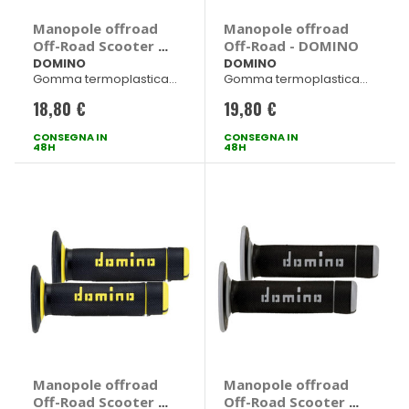
Manopole offroad
Manopole offroad
Off-Road Scooter -
Off-Road - DOMINO
DOMINO
DOMINO
DOMINO
Gomma termoplastica
Gomma termoplastica
bicomponente
bicomponente
18,80 €
19,80 €
Nero/Arancio 120mm dx -
Nero/Arancio 120mm
123mm sx
CONSEGNA IN
CONSEGNA IN
48H
48H
Manopole offroad
Manopole offroad
Off-Road Scooter -
Off-Road Scooter -