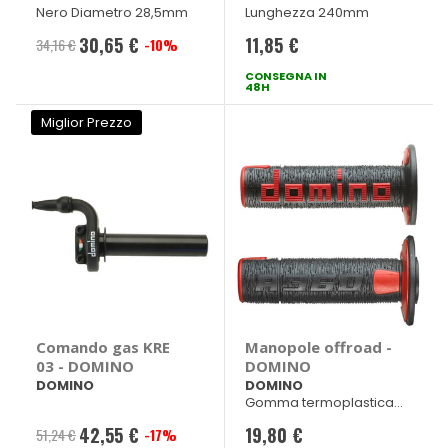
Nero Diametro 28,5mm
Lunghezza 240mm
30,65 €
11,85 €
34,16 €
-10%
Prezzo
speciale
CONSEGNA IN
48H
Miglior Prezzo
Comando gas KRE
Manopole offroad -
03 - DOMINO
DOMINO
DOMINO
DOMINO
Gomma termoplastica
bicomponente
42,55 €
19,80 €
Nero/rosso dx 120mm sx
51,24 €
-17%
Prezzo
123mm