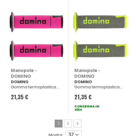
Manopole -
Manopole -
DOMINO
DOMINO
DOMINO
DOMINO
Gomma termoplastica
Gomma termoplastica
bicomponente
bicomponente
21,35 €
21,35 €
Fuxia/nero 120/125mm
Grigio/fluo 120/125mm
CONSEGNA IN
48H
Pagina
Attualmente stai leggendo la pagina
Pagina
Pagina
Avanti
1
2
Mostra