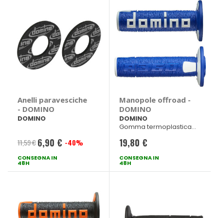
Anelli paravesciche
Manopole offroad -
- DOMINO
DOMINO
DOMINO
DOMINO
Gomma termoplastica
bicomponente
6,90 €
19,80 €
Blu/bianco dx 120mm sx
11,59 €
-40%
Prezzo
123mm
CONSEGNA IN
speciale
CONSEGNA IN
48H
48H