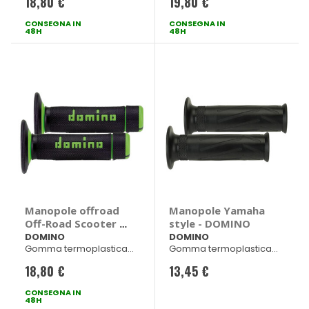
18,80 €
19,80 €
Nero/Rosso 120mm dx -
Nero/Rosso 120mm
123mm sx
CONSEGNA IN
CONSEGNA IN
48H
48H
Manopole offroad
Manopole Yamaha
Off-Road Scooter -
style - DOMINO
DOMINO
DOMINO
DOMINO
Gomma termoplastica
Gomma termoplastica
bicomponente
Nero 120mm
18,80 €
13,45 €
Nero/Verde 120mm dx -
123mm sx
CONSEGNA IN
48H