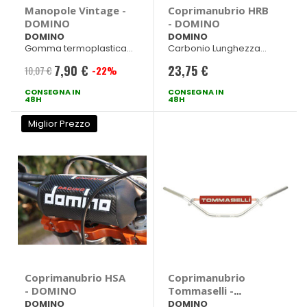
Manopole Vintage -
Coprimanubrio HRB
DOMINO
- DOMINO
DOMINO
DOMINO
Gomma termoplastica
Carbonio Lunghezza
Marrone 118mm
240mm
7,90 €
23,75 €
10,07 €
-22%
Prezzo
CONSEGNA IN
speciale
CONSEGNA IN
48H
48H
Miglior Prezzo
Coprimanubrio HSA
Coprimanubrio
- DOMINO
Tommaselli -
DOMINO
DOMINO
DOMINO