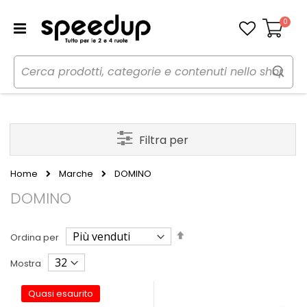
0
Carrello
Filtra per
Home
Marche
DOMINO
DOMINO
Imposta
Ordina per
la
direzione
Mostra
decrescente
Quasi esaurito