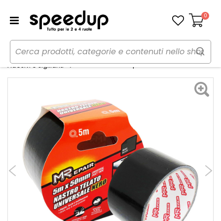
0
Carrello
Home
Auto
Manutenzione e ricambi auto
Nastro adesivo speciale Telato - MREPAIR
Adesivi e sigillanti