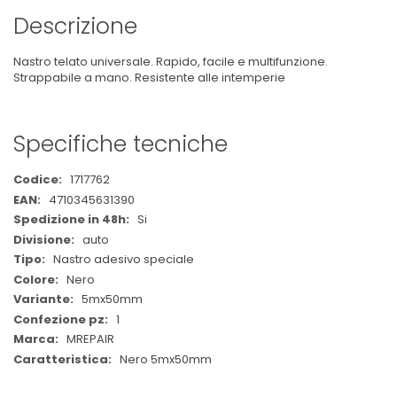
Descrizione
Nastro telato universale. Rapido, facile e multifunzione.
Strappabile a mano. Resistente alle intemperie
Specifiche tecniche
Maggiori
1717762
Informazioni
4710345631390
Si
auto
Nastro adesivo speciale
Nero
5mx50mm
1
MREPAIR
Nero 5mx50mm