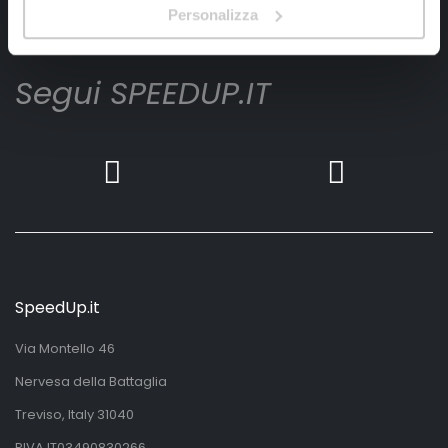
Iscrivimi
Personalizza
Segui SPEEDUP.IT
SpeedUp.it
Via Montello 46
Nervesa della Battaglia
Treviso, Italy 31040
PIVA IT03490830266