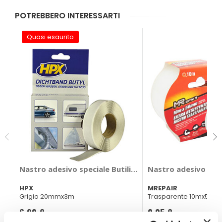
POTREBBERO INTERESSARTI
Quasi esaurito
Nastro adesivo speciale Butilico - HPX
Nastro adesivo spec
HPX
MREPAIR
Grigio 20mmx3m
Trasparente 10mx50m
6,90 €
2,05 €