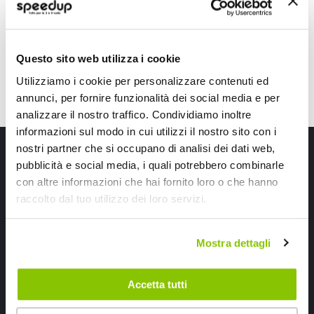
CONSEGNA IN 48H
CONSEGNA IN 48H
Questo sito web utilizza i cookie
Utilizziamo i cookie per personalizzare contenuti ed
annunci, per fornire funzionalità dei social media e per
analizzare il nostro traffico. Condividiamo inoltre
informazioni sul modo in cui utilizzi il nostro sito con i
Iscriviti alla newsletter Speedup
nostri partner che si occupano di analisi dei dati web,
pubblicità e social media, i quali potrebbero combinarle
Ricevi subito uno sconto del 10% per il tuo primo acquisto online!
con altre informazioni che hai fornito loro o che hanno
raccolto dal tuo utilizzo dei loro servizi.
Mostra dettagli
Accetta tutti
Ho letto e accettato il documento
privacy policy