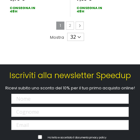
CONSEGNA IN
CONSEGNA IN
48H
48H
Pagina
Attualmente stai leggendo la pagina
Pagina
Pagina
Avanti
1
2
Mostra
Iscriviti alla newsletter Speedup
Ricevi subito uno sconto del 10% per il tuo primo acquisto online!
Ho letto e accettato il documento
privacy policy