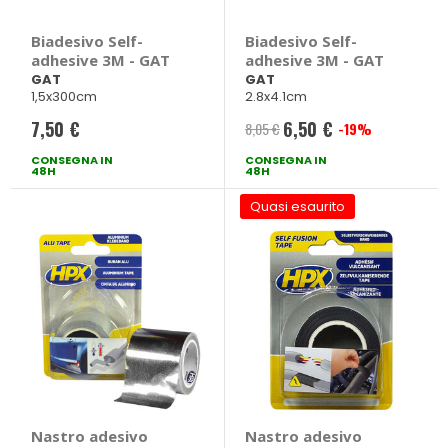
Biadesivo Self-
Biadesivo Self-
adhesive 3M - GAT
adhesive 3M - GAT
GAT
GAT
1,5x300cm
2.8x4.1cm
7,50 €
6,50 €
8,05 €
-19%
Prezzo
CONSEGNA IN
CONSEGNA IN
speciale
48H
48H
Quasi esaurito
Nastro adesivo
Nastro adesivo