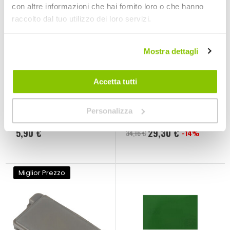
con altre informazioni che hai fornito loro o che hanno
raccolto dal tuo utilizzo dei loro servizi.
Mostra dettagli
Accetta tutti
Nastro adesivo PVC
Benda
- PHONOCAR
termoisolante -
SIMONI RACING
PHONOCAR
SIMONI RACING
Personalizza
19mm l.25mt
15mx5cm
5,90 €
29,30 €
34,16 €
-14%
Prezzo
speciale
Miglior Prezzo