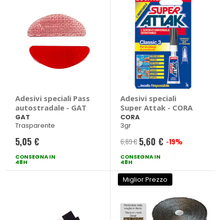
Adesivi speciali Pass
Adesivi speciali
autostradale - GAT
Super Attak - CORA
GAT
CORA
Trasparente
3gr
5,05 €
5,60 €
6,89 €
-19%
Prezzo
CONSEGNA IN
CONSEGNA IN
speciale
48H
48H
Miglior Prezzo