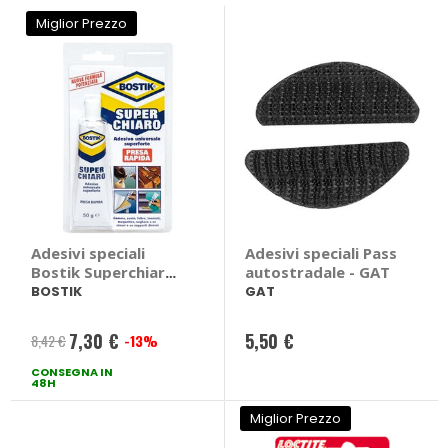
Miglior Prezzo
Adesivi speciali
Adesivi speciali Pass
Bostik Superchiaro
autostradale - GAT
- BOSTIK
BOSTIK
GAT
7,30 €
5,50 €
8,42 €
-13%
Prezzo
CONSEGNA IN
speciale
48H
Miglior Prezzo