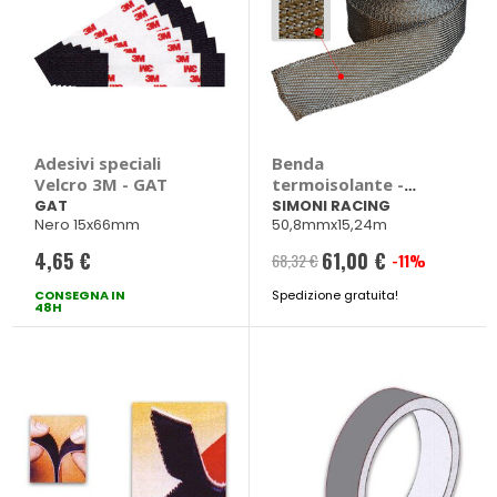
Adesivi speciali
Benda
Velcro 3M - GAT
termoisolante -
SIMONI RACING
GAT
SIMONI RACING
Nero 15x66mm
50,8mmx15,24m
4,65 €
61,00 €
68,32 €
-11%
Prezzo
CONSEGNA IN
Spedizione gratuita!
speciale
48H