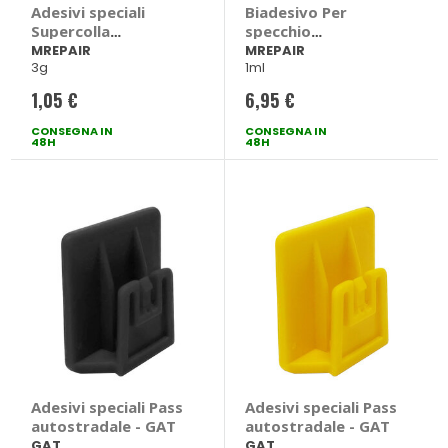
Adesivi speciali
Biadesivo Per
Supercolla
specchio
istantanea -
retrovisore -
MREPAIR
MREPAIR
3g
1ml
MREPAIR
MREPAIR
1,05 €
6,95 €
CONSEGNA IN
CONSEGNA IN
48H
48H
Adesivi speciali Pass
Adesivi speciali Pass
autostradale - GAT
autostradale - GAT
GAT
GAT