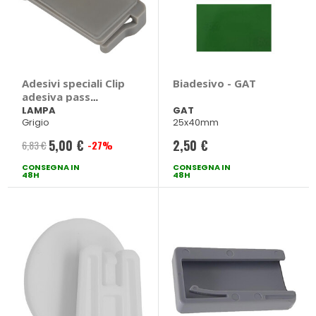
Adesivi speciali Clip
Biadesivo - GAT
adesiva pass
autostradale -
LAMPA
GAT
Grigio
25x40mm
LAMPA
5,00 €
2,50 €
6,83 €
-27%
Prezzo
CONSEGNA IN
speciale
CONSEGNA IN
48H
48H