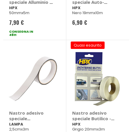
speciale Alluminio -
speciale Auto-
HPX
vulcanizzante - HPX
HPX
HPX
50mmx5m
Nero 19mmx10m
7,90 €
6,90 €
CONSEGNA IN
48H
Quasi esaurito
Nastro adesivo
Nastro adesivo
speciale
speciale Butilico -
Autoagglomerante
HPX
LAMPA
HPX
2,5cmx3m
Grigio 20mmx3m
- LAMPA