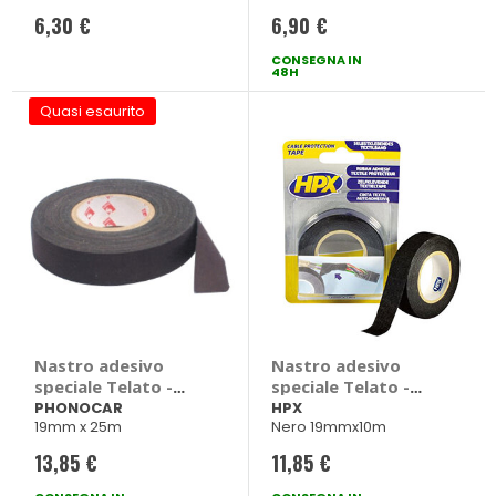
6,30 €
6,90 €
CONSEGNA IN
48H
Quasi esaurito
Nastro adesivo
Nastro adesivo
speciale Telato -
speciale Telato -
PHONOCAR
HPX
PHONOCAR
HPX
19mm x 25m
Nero 19mmx10m
13,85 €
11,85 €