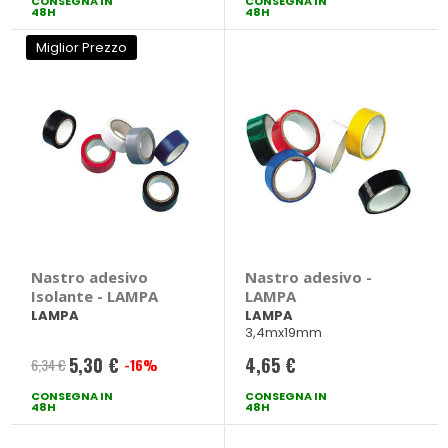
CONSEGNA IN
CONSEGNA IN
48H
48H
Miglior Prezzo
Nastro adesivo
Nastro adesivo -
Isolante - LAMPA
LAMPA
LAMPA
LAMPA
3,4mx19mm
5,30 €
4,65 €
6,34 €
-16%
Prezzo
CONSEGNA IN
speciale
CONSEGNA IN
48H
48H