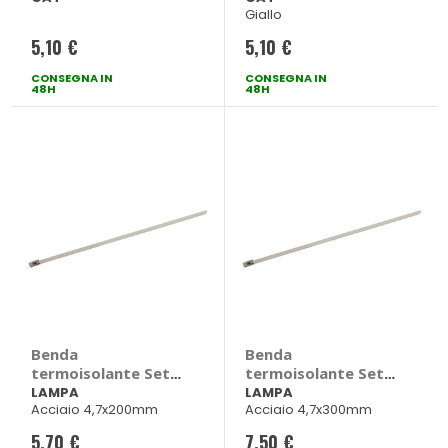
Giallo
5,10 €
5,10 €
CONSEGNA IN
CONSEGNA IN
48H
48H
Benda
Benda
termoisolante Set
termoisolante Set
fascette - LAMPA
fascette - LAMPA
LAMPA
LAMPA
Acciaio 4,7x200mm
Acciaio 4,7x300mm
5,70 €
7,50 €