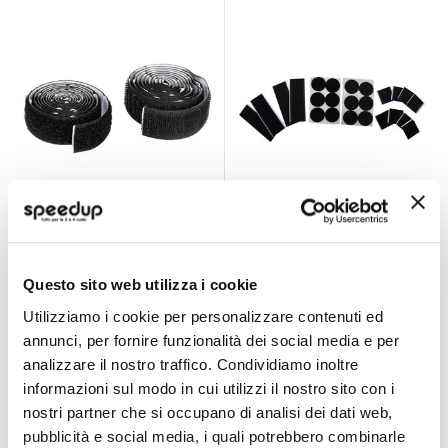
Nastro adesivo -
Nastro adesivo -
LAMPA
LAMPA
LAMPA
LAMPA
Questo sito web utilizza i cookie
4,05 €
2,85 €
Utilizziamo i cookie per personalizzare contenuti ed
annunci, per fornire funzionalità dei social media e per
CONSEGNA IN
CONSEGNA IN
48H
48H
analizzare il nostro traffico. Condividiamo inoltre
informazioni sul modo in cui utilizzi il nostro sito con i
Quasi esaurito
Miglior Prezzo
nostri partner che si occupano di analisi dei dati web,
pubblicità e social media, i quali potrebbero combinarle