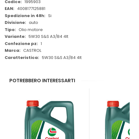
Maggiori
1995903
Informazioni
4008177125881
Si
auto
Olio motore
5W30 S&S A3/B4 4lt
1
CASTROL
5W30 S&S A3/B4 4lt
POTREBBERO INTERESSARTI