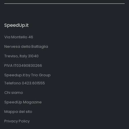
SpeedUp.it
Via Montello 46
Nervesa della Battaglia
Treviso, Italy 31040
PIVA IT03490830266
Speedup.it by Trio Group
Telefono
0423.601555
Chi siamo
SpeedUp Magazine
Mappa del sito
Privacy Policy