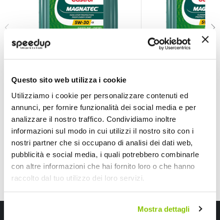
Olio motore Magnatec 5W30 C3 - CASTROL
Olio motore Magna
CASTROL
CASTROL
Questo sito web utilizza i cookie
5W30 C3 4lt
5W30 C2 4lt
Utilizziamo i cookie per personalizzare contenuti ed
59,40 €
59,40 €
annunci, per fornire funzionalità dei social media e per
CONSEGNA IN 48H
Spedizione gratuita!
CONSEGNA IN 48H
Sped
analizzare il nostro traffico. Condividiamo inoltre
informazioni sul modo in cui utilizzi il nostro sito con i
nostri partner che si occupano di analisi dei dati web,
pubblicità e social media, i quali potrebbero combinarle
con altre informazioni che hai fornito loro o che hanno
raccolto dal tuo utilizzo dei loro servizi.
Mostra dettagli
Iscriviti alla newsletter Speedup