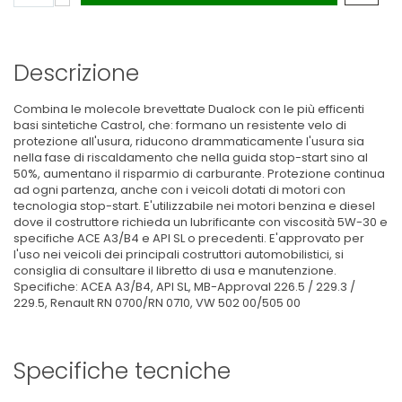
Descrizione
Combina le molecole brevettate Dualock con le più efficenti
basi sintetiche Castrol, che: formano un resistente velo di
protezione all'usura, riducono drammaticamente l'usura sia
nella fase di riscaldamento che nella guida stop-start sino al
50%, aumentano il risparmio di carburante. Protezione continua
ad ogni partenza, anche con i veicoli dotati di motori con
tecnologia stop-start. E'utilizzabile nei motori benzina e diesel
dove il costruttore richieda un lubrificante con viscosità 5W-30 e
specifiche ACE A3/B4 e API SL o precedenti. E'approvato per
l'uso nei veicoli dei principali costruttori automobilistici, si
consiglia di consultare il libretto di usa e manutenzione.
Specifiche: ACEA A3/B4, API SL, MB-Approval 226.5 / 229.3 /
229.5, Renault RN 0700/RN 0710, VW 502 00/505 00
Specifiche tecniche