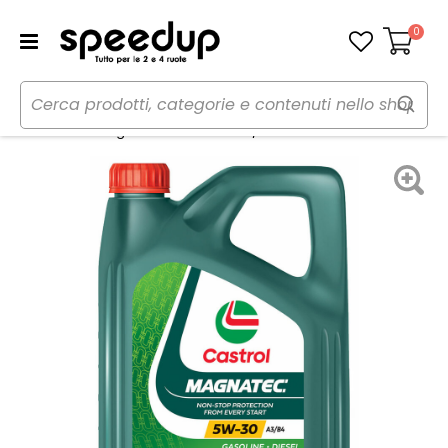
0
Carrello
Home
Auto
Manutenzione e ricambi auto
Olio
Olio motore Magnatec S&S 5W30 A3/B4 - CASTROL