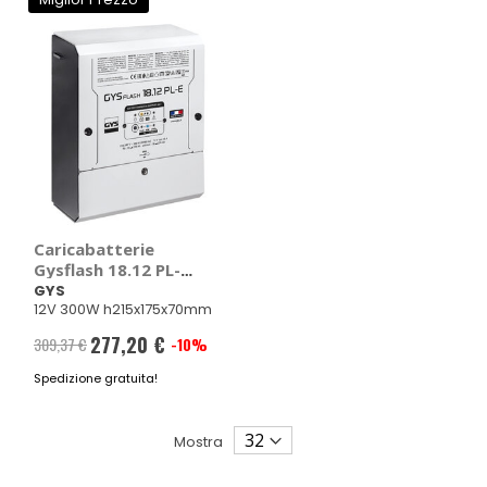
Caricabatterie
Gysflash 18.12 PL-E -
GYS
GYS
12V 300W h215x175x70mm
277,20 €
309,37 €
-10%
Prezzo
Spedizione gratuita!
speciale
Mostra