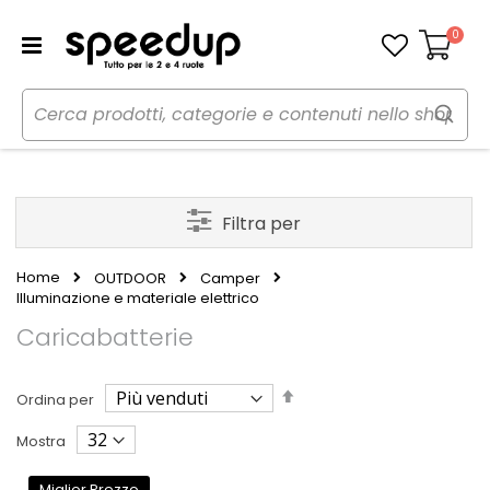
0
Carrello
Filtra per
Home
OUTDOOR
Camper
Illuminazione e materiale elettrico
Caricabatterie
Imposta
Ordina per
la
direzione
Mostra
decrescente
Miglior Prezzo