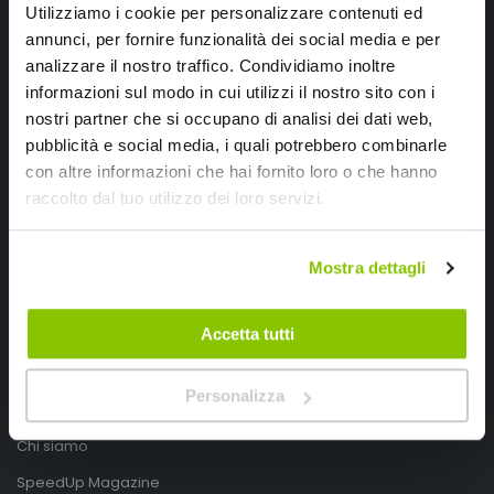
Utilizziamo i cookie per personalizzare contenuti ed
annunci, per fornire funzionalità dei social media e per
analizzare il nostro traffico. Condividiamo inoltre
informazioni sul modo in cui utilizzi il nostro sito con i
nostri partner che si occupano di analisi dei dati web,
pubblicità e social media, i quali potrebbero combinarle
con altre informazioni che hai fornito loro o che hanno
SpeedUp.it
raccolto dal tuo utilizzo dei loro servizi.
Via Montello 46
Mostra dettagli
Nervesa della Battaglia
Treviso, Italy 31040
Accetta tutti
PIVA IT03490830266
Speedup.it by Trio Group
Personalizza
Telefono
0423.601555
Chi siamo
SpeedUp Magazine