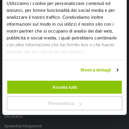
Utilizziamo i cookie per personalizzare contenuti ed
annunci, per fornire funzionalità dei social media e per
analizzare il nostro traffico. Condividiamo inoltre
informazioni sul modo in cui utilizzi il nostro sito con i
nostri partner che si occupano di analisi dei dati web,
pubblicità e social media, i quali potrebbero combinarle
con altre informazioni che hai fornito loro o che hanno
SpeedUp.it
raccolto dal tuo utilizzo dei loro servizi.
Via Montello 46
Mostra dettagli
Nervesa della Battaglia
Treviso, Italy 31040
Accetta tutti
PIVA IT03490830266
Speedup.it by Trio Group
Personalizza
Telefono
0423.601555
Chi siamo
SpeedUp Magazine