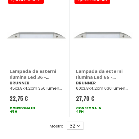
Lampada da esterni
Lampada da esterni
Ilumina Led 36 -
Ilumina Led 66 -
BRUNNER
BRUNNER
BRUNNER
BRUNNER
45x3,8x4,2cm 350 lumen
60x3,8x4,2cm 630 lumen
4,3W
6,7W
22,75 €
27,70 €
CONSEGNA IN
CONSEGNA IN
48H
48H
Mostra