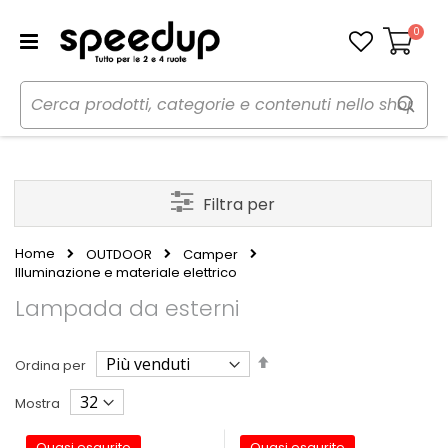
0
Carrello
Filtra per
Home
OUTDOOR
Camper
Illuminazione e materiale elettrico
Lampada da esterni
Imposta
Ordina per
la
direzione
Mostra
decrescente
Quasi esaurito
Quasi esaurito