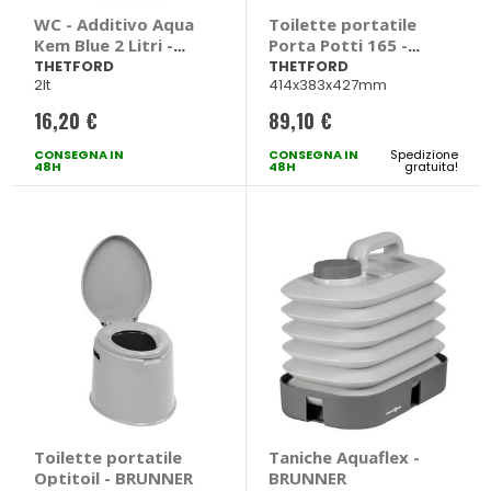
WC - Additivo Aqua
Toilette portatile
Kem Blue 2 Litri -
Porta Potti 165 -
THETFORD
THETFORD
THETFORD
THETFORD
2lt
414x383x427mm
16,20 €
89,10 €
CONSEGNA IN
CONSEGNA IN
Spedizione
48H
48H
gratuita!
Toilette portatile
Taniche Aquaflex -
Optitoil - BRUNNER
BRUNNER