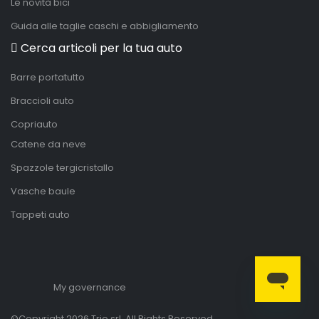
Le novità bici
Guida alle taglie caschi e abbigliamento
Cerca articoli per la tua auto
Barre portatutto
Braccioli auto
Copriauto
Catene da neve
Spazzole tergicristallo
Vasche baule
Tappeti auto
My governance
©Copyright 2026 Trio srl. All Rights Reserved.