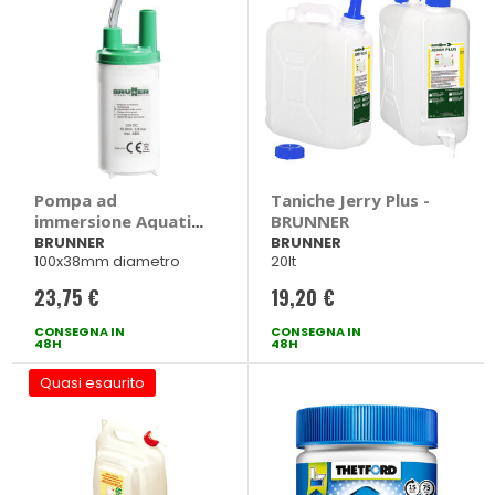
Pompa ad
Taniche Jerry Plus -
immersione Aquatic
BRUNNER
10L - BRUNNER
BRUNNER
BRUNNER
100x38mm diametro
20lt
23,75 €
19,20 €
CONSEGNA IN
CONSEGNA IN
48H
48H
Quasi esaurito