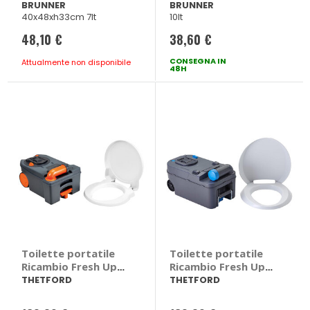
BRUNNER
BRUNNER
40x48xh33cm 7lt
10lt
48,10 €
38,60 €
CONSEGNA IN
Attualmente non disponibile
48H
Toilette portatile
Toilette portatile
Ricambio Fresh Up
Ricambio Fresh Up
Set - THETFORD
Set - THETFORD
THETFORD
THETFORD