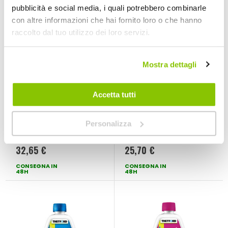
pubblicità e social media, i quali potrebbero combinarle
con altre informazioni che hai fornito loro o che hanno
raccolto dal tuo utilizzo dei loro servizi.
Mostra dettagli
Accetta tutti
Taniche Jerry Pro -
Avvolgitubo Aquafil
BRUNNER
- BRUNNER
Personalizza
BRUNNER
BRUNNER
20l
27,5x15,5x13,5cm 10m
32,65 €
25,70 €
CONSEGNA IN
CONSEGNA IN
48H
48H