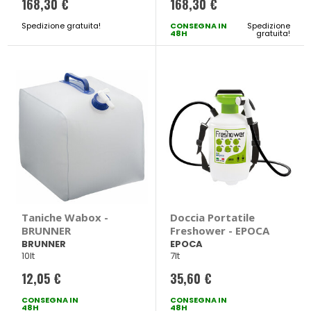
168,30 €
168,30 €
Spedizione gratuita!
CONSEGNA IN
Spedizione
48H
gratuita!
Taniche Wabox -
Doccia Portatile
BRUNNER
Freshower - EPOCA
BRUNNER
EPOCA
10lt
7lt
12,05 €
35,60 €
CONSEGNA IN
CONSEGNA IN
48H
48H