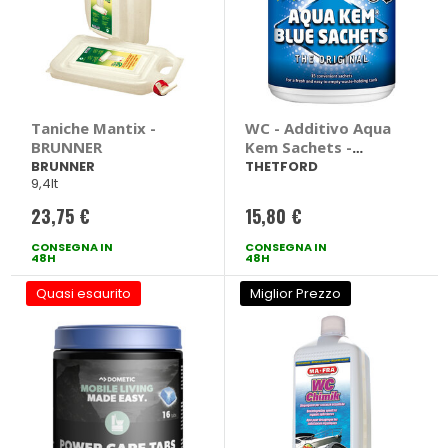
Taniche Mantix -
WC - Additivo Aqua
BRUNNER
Kem Sachets -
THETFORD
BRUNNER
THETFORD
9,4lt
23,75 €
15,80 €
CONSEGNA IN
CONSEGNA IN
48H
48H
Quasi esaurito
Miglior Prezzo