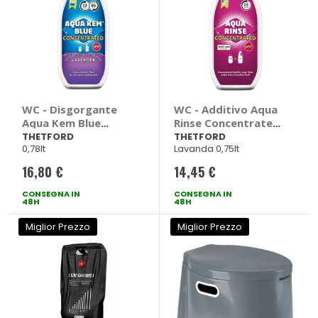
WC - Disgorgante
WC - Additivo Aqua
Aqua Kem Blue
Rinse Concentrated
Concentrato
- THETFORD
THETFORD
THETFORD
0,78lt
Lavanda 0,75lt
Lavanda -
THETFORD
16,80 €
14,45 €
CONSEGNA IN
CONSEGNA IN
48H
48H
Miglior Prezzo
Miglior Prezzo