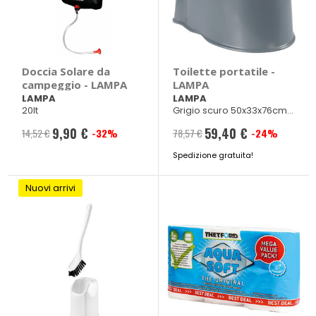
Doccia Solare da
Toilette portatile -
campeggio - LAMPA
LAMPA
LAMPA
LAMPA
20lt
Grigio scuro 50x33x76cm
6l
9,90 €
59,40 €
14,52 €
-32%
78,57 €
-24%
Prezzo
Prezzo
speciale
Spedizione gratuita!
speciale
Nuovi arrivi