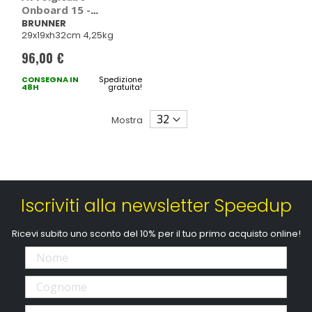
Onboard 15 -
BRUNNER
BRUNNER
29x19xh32cm 4,25kg
96,00 €
CONSEGNA IN
Spedizione
48H
gratuita!
Mostra
Iscriviti alla newsletter Speedup
Ricevi subito uno sconto del 10% per il tuo primo acquisto online!