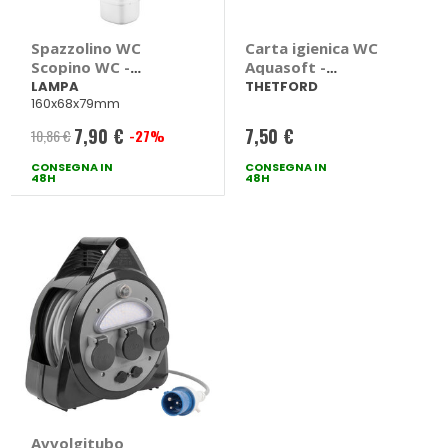
Spazzolino WC
Carta igienica WC
Scopino WC -
Aquasoft -
LAMPA
THETFORD
LAMPA
THETFORD
160x68x79mm
7,90 €
7,50 €
10,86 €
-27%
Prezzo
CONSEGNA IN
speciale
CONSEGNA IN
48H
48H
Avvolgitubo