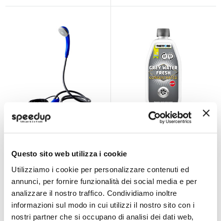
Doccia Aquafresh
WC - Additivo Grey
2.0 - BRUNNER
Water Fresh -
THETFORD
BRUNNER
THETFORD
Questo sito web utilizza i cookie
12V
800ml
Utilizziamo i cookie per personalizzare contenuti ed
28,70 €
16,20 €
annunci, per fornire funzionalità dei social media e per
CONSEGNA IN
CONSEGNA IN
48H
48H
analizzare il nostro traffico. Condividiamo inoltre
informazioni sul modo in cui utilizzi il nostro sito con i
nostri partner che si occupano di analisi dei dati web,