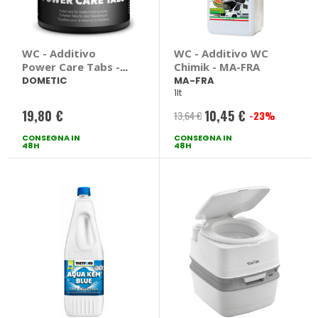
WC - Additivo
WC - Additivo WC
Power Care Tabs -
Chimik - MA-FRA
DOMETIC
DOMETIC
MA-FRA
1lt
19,80 €
10,45 €
13,64 €
-23%
Prezzo
CONSEGNA IN
CONSEGNA IN
speciale
48H
48H