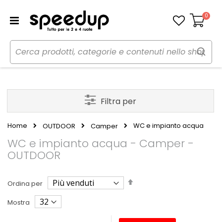
0
Carrello
Filtra per
Home
WC e impianto acqua
OUTDOOR
Camper
WC e impianto acqua - Camper -
OUTDOOR
Imposta
Ordina per
la
direzione
Mostra
decrescente