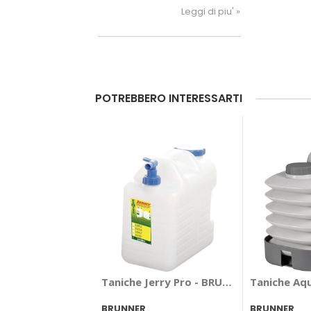
dell’Italia o su un'altra strada
Leggi di piu' »
panoramica? Scopri i marchi
Brunner
POTREBBERO INTERESSARTI
Taniche Jerry Pro - BRUNNER
Taniche Aq
BRUNNER
BRUNNER