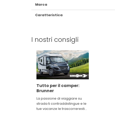
Marca
Caratteristica
I nostri consigli
Tutto per il camper:
Brunner
La passione di viaggiare su
strada ti contraddistingue e le
tue vacanze le trascorreresti
guidando alla scoperta