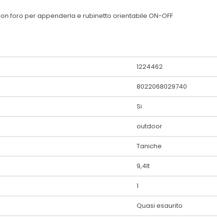
Con foro per appenderla e rubinetto orientabile ON-OFF
1224462
8022068029740
Si
outdoor
Taniche
9,4lt
1
Quasi esaurito