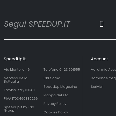
Segui SPEEDUP.IT
SpeedUp.it
Account
Via Montello 46
Telefono
0423.601555
Vai al mio Acc
Nervesa della
Chi siamo
Domande freq
Battaglia
SpeedUp Magazine
Scrivici
Treviso, Italy 31040
Mappa del sito
PIVA IT03490830266
Privacy Policy
Speedup.it by Trio
Group
Cookies Policy