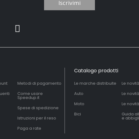
Iscrivimi
Catalogo prodotti
ount
Metodi di pagamento
Le marche distribuite
Le novit
uenti
Come usare
Auto
Le novit
Speedup.it
Moto
Le novità
Spese di spedizione
Bici
Guida al
Istruzioni per il reso
e abbig
Paga a rate