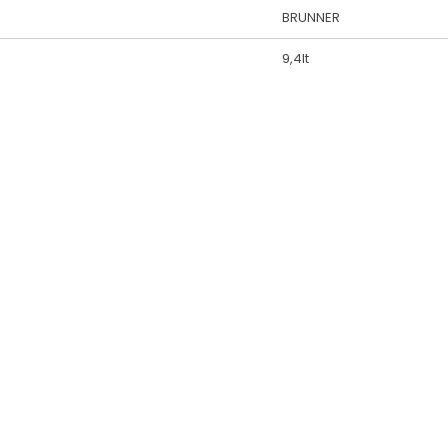
BRUNNER
9,4lt