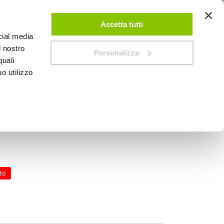
ACCEDI
CREA UN ACCOUNT
CONTATTACI
Accetta tutti
cial media
0
Carrello
l nostro
Personalizza
quali
o utilizzo
SPEEDUP MAGAZINE
 - BRUNNER 9,4lt
to