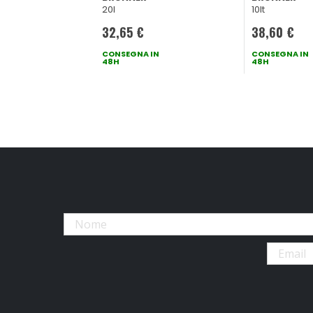
20l
10lt
32,65 €
38,60 €
CONSEGNA IN
CONSEGNA IN
48H
48H