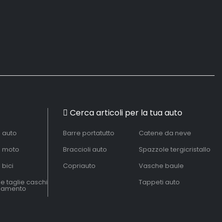
Cerca articoli per la tua auto
à auto
Barre portatutto
Catene da neve
à moto
Braccioli auto
Spazzole tergicristallo
 bici
Copriauto
Vasche baule
le taglie caschi
Tappeti auto
liamento