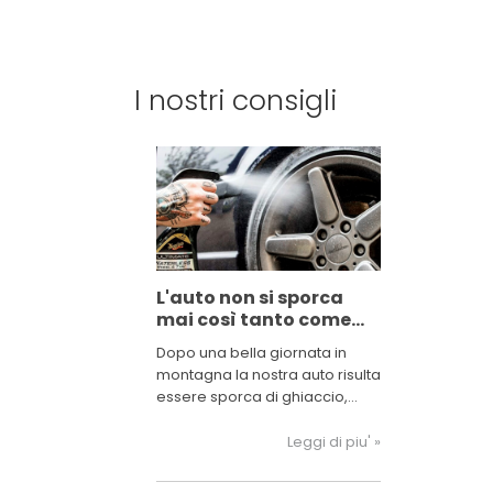
I nostri consigli
L'auto non si sporca
mai così tanto come
quando vai in
Dopo una bella giornata in
montagna
montagna la nostra auto risulta
essere sporca di ghiaccio,
neve e sale. Uno dei principali
problemi per la carrozzeria
Leggi di piu' »
della nostra auto è il sale
sparso lunghe le strade che si