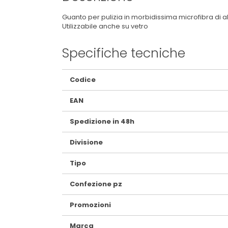
Guanto per pulizia in morbidissima microfibra di alt
Utilizzabile anche su vetro
Specifiche tecniche
Maggiori
Codice
Informazioni
EAN
Spedizione in 48h
Divisione
Tipo
Confezione pz
Promozioni
Marca