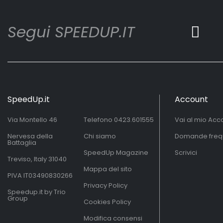
Segui SPEEDUP.IT
SpeedUp.it
Account
Via Montello 46
Telefono
0423.601555
Vai al mio Acc
Nervesa della
Chi siamo
Domande freq
Battaglia
SpeedUp Magazine
Scrivici
Treviso, Italy 31040
Mappa del sito
PIVA IT03490830266
Privacy Policy
Speedup.it by Trio
Group
Cookies Policy
Modifica consensi