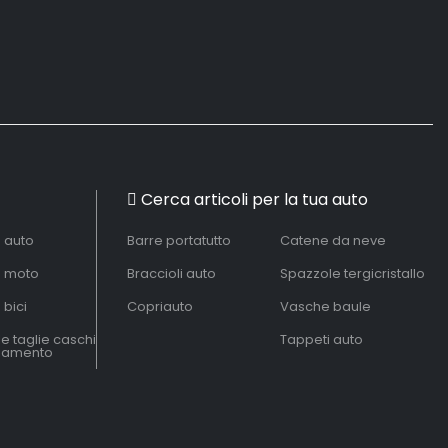
Cerca articoli per la tua auto
à auto
Barre portatutto
Catene da neve
à moto
Braccioli auto
Spazzole tergicristallo
 bici
Copriauto
Vasche baule
le taglie caschi
Tappeti auto
liamento