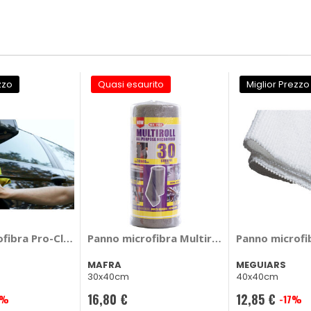
zzo
Quasi esaurito
Miglior Prezzo
fibra Pro-Clean - LAMPA
Panno microfibra Meguiars Ultra Plush Water Magnet - MEGUIARS
Panno microfibra Multiroll - MAFRA
Panno microfi
MAFRA
MEGUIARS
30x40cm
40x40cm
16,80 €
12,85 €
2%
-17%
Prezzo