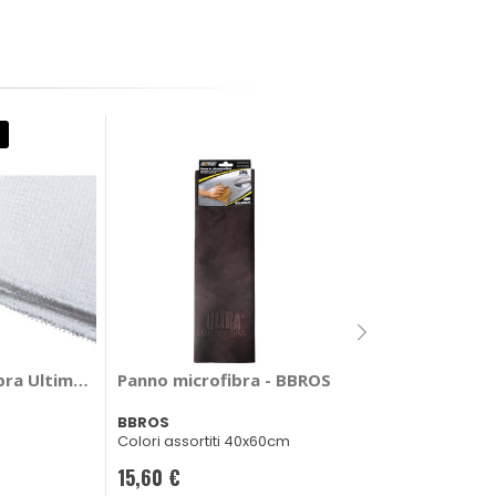
Miglior Prezzo
Panno microfibr
bra Ultimate Wipe - MEGUIARS
Panno microfibra - BBROS
MA-FRA
BBROS
60x40cm
Colori assortiti 40x60cm
21,75 €
15,60 €
-22%
Prezzo