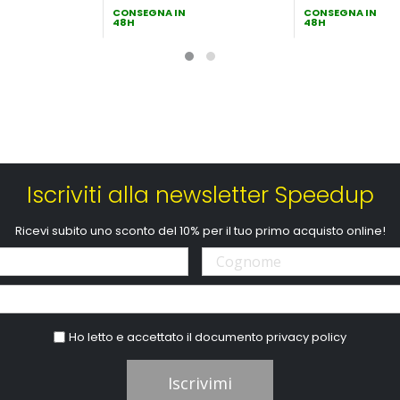
CONSEGNA IN
speciale
CONSEGNA IN
48H
48H
Iscriviti alla newsletter Speedup
Ricevi subito uno sconto del 10% per il tuo primo acquisto online!
Ho letto e accettato il documento
privacy policy
Iscrivimi