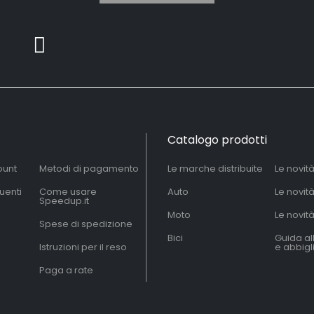
Catalogo prodotti
ount
Metodi di pagamento
Le marche distribuite
Le novit
uenti
Come usare
Auto
Le novit
Speedup.it
Moto
Le novità
Spese di spedizione
Bici
Guida al
Istruzioni per il reso
e abbig
Paga a rate