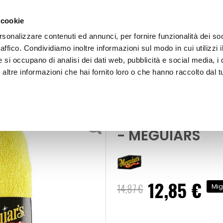
 cookie
rsonalizzare contenuti ed annunci, per fornire funzionalità dei so
raffico. Condividiamo inoltre informazioni sul modo in cui utilizzi i
e si occupano di analisi dei dati web, pubblicità e social media, i 
ltre informazioni che hai fornito loro o che hanno raccolto dal tu
OOR
Panno microfibra Guanto per interni - MEGUIARS
i e spugne
Panno microfib
- MEGUIARS
12,85 €
Prezzo
14,87 €
Mig
speciale