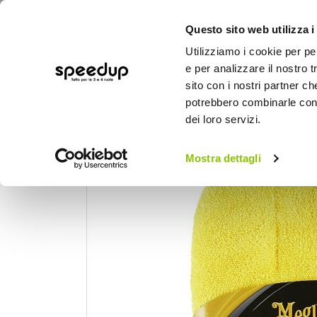
Questo sito web utilizza i
Utilizziamo i cookie per pe
e per analizzare il nostro t
sito con i nostri partner ch
potrebbero combinarle con a
AUTO
MOTO
BICI
OUTD
dei loro servizi.
Home
Auto
Cura dell'auto
Panni, pell
Mostra dettagli