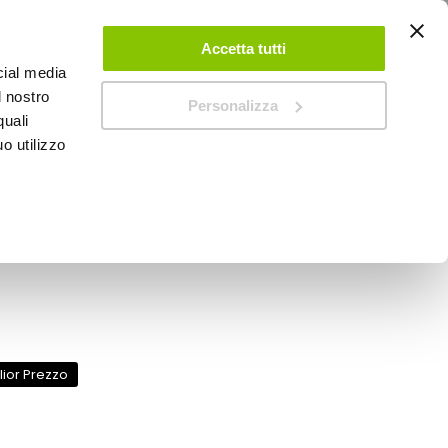
ACCEDI
CREA UN ACCOUNT
CONTATTACI
Accetta tutti
cial media
0
Carrello
l nostro
Personalizza
quali
o utilizzo
SPEEDUP MAGAZINE
ra Guanto per interni
lior Prezzo