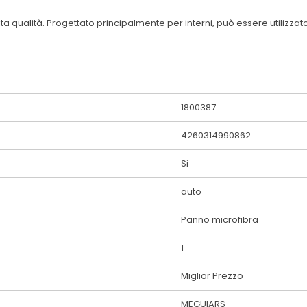
a qualità. Progettato principalmente per interni, può essere utilizzato 
1800387
4260314990862
Si
auto
Panno microfibra
1
Miglior Prezzo
MEGUIARS