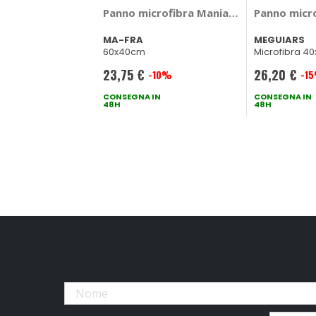
Panno microfibra Maniac - All Round Ult
Panno micr
MA-FRA
MEGUIARS
60x40cm
Microfibra 4
23,75 €
26,20 €
-10%
-1
Prezzo
Prezzo
speciale
CONSEGNA IN
speciale
CONSEGNA IN
48H
48H