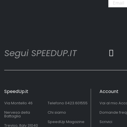
Segui SPEEDUP.IT
SpeedUp.it
Account
Via Montello 46
Telefono
0423.601555
Vai al mio Acc
Nervesa della
Chi siamo
Domande freq
Battaglia
SpeedUp Magazine
Scrivici
Treviso, Italy 31040