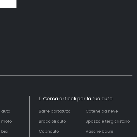
Cerca articoli per la tua auto
à auto
Barre portatutto
Catene da neve
à moto
Braccioli auto
Spazzole tergicristallo
 bici
Copriauto
Vasche baule