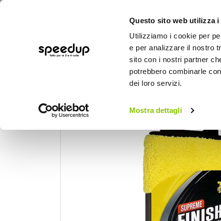
Questo sito web utilizza i
Utilizziamo i cookie per pe
e per analizzare il nostro t
sito con i nostri partner ch
potrebbero combinarle con a
AUTO
MOTO
BICI
OUTD
dei loro servizi.
Home
Auto
Cura dell'auto
Panni, pell
Mostra dettagli