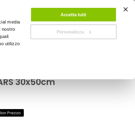
ACCEDI
CREA UN ACCOUNT
CONTATTACI
Accetta tutti
cial media
0
Carrello
l nostro
Personalizza
quali
o utilizzo
SPEEDUP MAGAZINE
S
bra Supreme Finishing
IARS 30x50cm
lior Prezzo