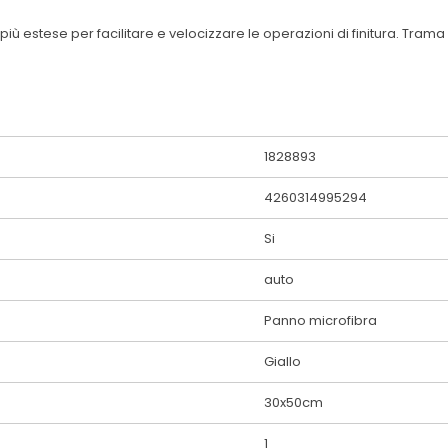
 più estese per facilitare e velocizzare le operazioni di finitura. Tra
1828893
4260314995294
Si
auto
Panno microfibra
Giallo
30x50cm
1