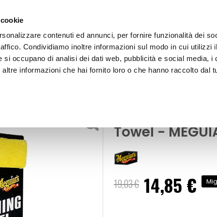
 cookie
rsonalizzare contenuti ed annunci, per fornire funzionalità dei so
raffico. Condividiamo inoltre informazioni sul modo in cui utilizzi i
e si occupano di analisi dei dati web, pubblicità e social media, i 
ltre informazioni che hai fornito loro o che hanno raccolto dal tu
OOR
Panno microfibra Supreme Finishing Towel - MEGUIAR
i e spugne
Panno microfi
Towel - MEGU
14,85 €
Prezzo
19,03 €
Mig
speciale