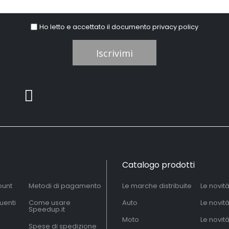
Ho letto e accettato il documento
privacy policy
Iscrivimi
Catalogo prodotti
ount
Metodi di pagamento
Le marche distribuite
Le novit
uenti
Come usare
Auto
Le novit
Speedup.it
Moto
Le novità
Spese di spedizione