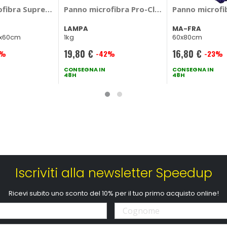
imate Innovative Microfiber Cloths - MA-FRA
ofibra Supreme Shine Microfiber Towel - MEGUIARS
Panno microfibra Pro-Clean - LAMPA
Panno microfi
LAMPA
MA-FRA
0x60cm
1kg
60x80cm
19,80 €
16,80 €
5%
-42%
-23%
Prezzo
Prezzo
speciale
CONSEGNA IN
speciale
CONSEGNA IN
48H
48H
Iscriviti alla newsletter Speedup
Ricevi subito uno sconto del 10% per il tuo primo acquisto online!