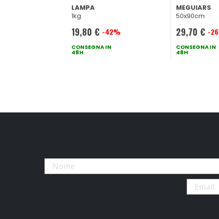
LAMPA
MEGUIARS
1kg
50x90cm
19,80 €
29,70 €
-42%
-2
Prezzo
Prezzo
speciale
CONSEGNA IN
speciale
CONSEGNA IN
48H
48H