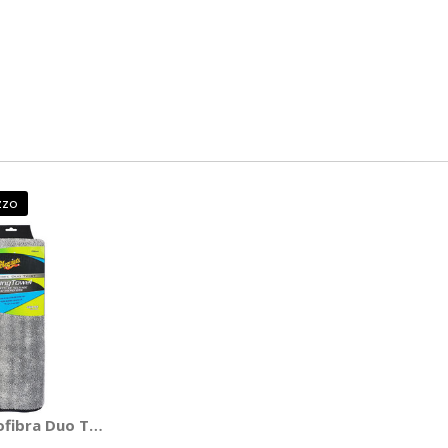
zzo
ofibra Duo Twist Drying Towel - MEGUIARS