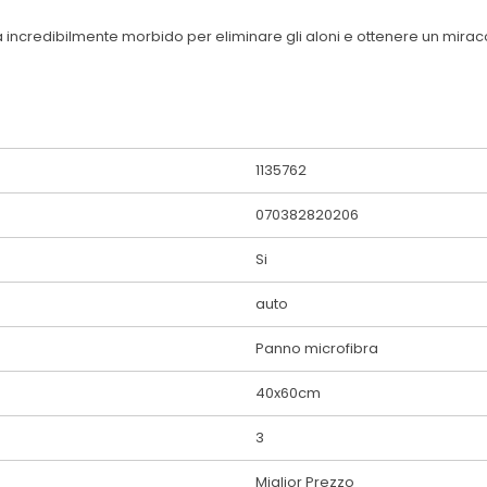
incredibilmente morbido per eliminare gli aloni e ottenere un miracol
1135762
070382820206
Si
auto
Panno microfibra
40x60cm
3
Miglior Prezzo