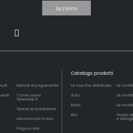
Iscrivimi
Catalogo prodotti
ount
Metodi di pagamento
Le marche distribuite
Le novit
uenti
Come usare
Auto
Le novit
Speedup.it
Moto
Le novità
Spese di spedizione
Bici
Guida al
Istruzioni per il reso
e abbig
Paga a rate