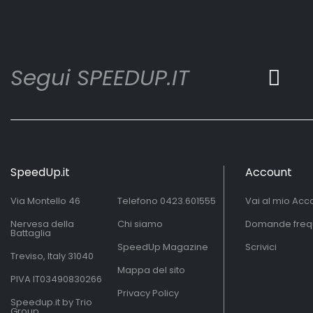
Segui SPEEDUP.IT
SpeedUp.it
Account
Via Montello 46
Telefono
0423.601555
Vai al mio Acc
Nervesa della
Chi siamo
Domande freq
Battaglia
SpeedUp Magazine
Scrivici
Treviso, Italy 31040
Mappa del sito
PIVA IT03490830266
Privacy Policy
Speedup.it by Trio
Group