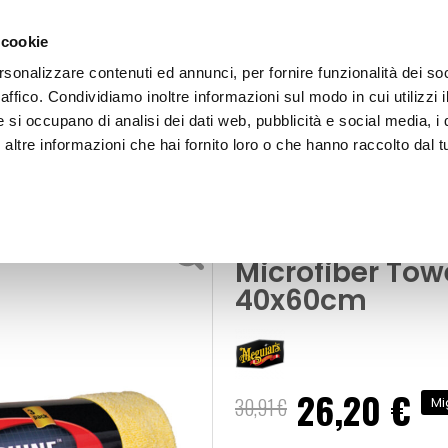
 cookie
rsonalizzare contenuti ed annunci, per fornire funzionalità dei so
raffico. Condividiamo inoltre informazioni sul modo in cui utilizzi i
e si occupano di analisi dei dati web, pubblicità e social media, i 
ltre informazioni che hai fornito loro o che hanno raccolto dal tu
OOR
Panno microfibra Supreme Shine Microfiber Towel - 
i e spugne
Panno microfi
Microfiber Tow
40x60cm
26,20 €
Prezzo
30,91 €
Mi
speciale