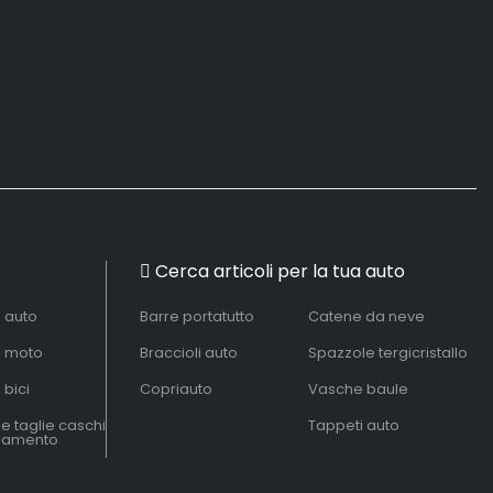
Cerca articoli per la tua auto
à auto
Barre portatutto
Catene da neve
à moto
Braccioli auto
Spazzole tergicristallo
 bici
Copriauto
Vasche baule
le taglie caschi
Tappeti auto
liamento