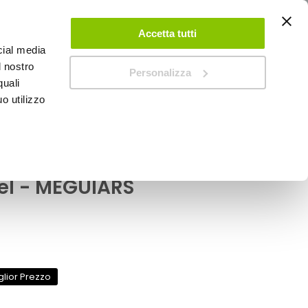
ACCEDI
CREA UN ACCOUNT
CONTATTACI
Accetta tutti
cial media
0
Carrello
l nostro
Personalizza
quali
o utilizzo
SPEEDUP MAGAZINE
MEGUIARS
bra Supreme Shine
el - MEGUIARS
glior Prezzo