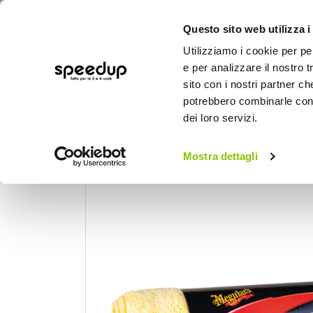
Questo sito web utilizza i
Utilizziamo i cookie per pe
e per analizzare il nostro t
sito con i nostri partner ch
potrebbero combinarle con a
AUTO
MOTO
BICI
OUTD
dei loro servizi.
Home
Auto
Cura dell'auto
Panni, pell
Mostra dettagli