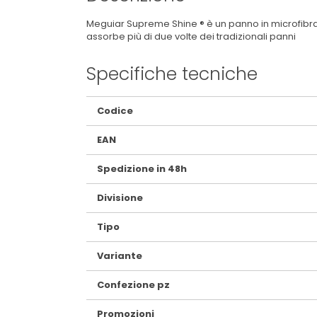
Meguiar Supreme Shine ® è un panno in microfibra 
assorbe più di due volte dei tradizionali panni
Specifiche tecniche
Maggiori
Codice
Informazioni
EAN
Spedizione in 48h
Divisione
Tipo
Variante
Confezione pz
Promozioni