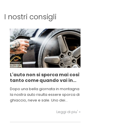
I nostri consigli
L'auto non si sporca mai così
tanto come quando vai in
montagna
Dopo una bella giornata in montagna
la nostra auto risulta essere sporca di
ghiaccio, neve e sale. Uno dei
principali problemi per la carrozzeria
della nostra auto è il sale sparso
Leggi di piu' »
lunghe le strade che si deposita sulla
carrozzeria della nostra vettura con