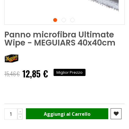
Panno microfibra Ultimate
Wipe - MEGUIARS 40x40cm
12,85 €
Prezzo
15,46 €
Miglior Prezzo
speciale
Aggiungi al Carrello