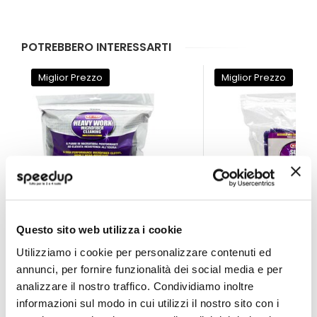
rischi di effetti corrosivi su parafanghi,
ruote e sul pianale.
POTREBBERO INTERESSARTI
Miglior Prezzo
Miglior Prezzo
Questo sito web utilizza i cookie
Utilizziamo i cookie per personalizzare contenuti ed
Panno microfibra Maniac - Heavy Work - MA-FRA
Panno microfibra Ma
annunci, per fornire funzionalità dei social media e per
analizzare il nostro traffico. Condividiamo inoltre
MA-FRA
MA-FRA
informazioni sul modo in cui utilizzi il nostro sito con i
60x40cm
60x80cm