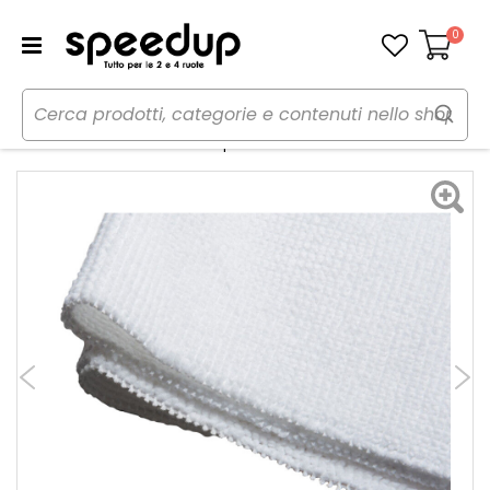
0
Carrello
Home
Auto
Cura dell'auto
Panni, pelli e spugne
Panno microfibra Ultimate Wipe - MEGUIARS