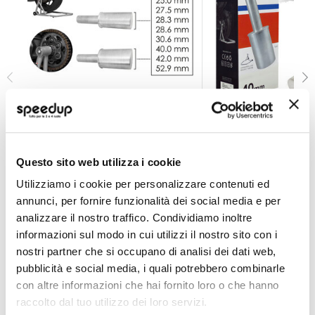
Perno
Perno - BALZAC
BALZAC
BALZAC
28,6mm
40mm
Questo sito web utilizza i cookie
39,60 €
A partire da
Utilizziamo i cookie per personalizzare contenuti ed
24,75 €
CONSEGNA IN 48H
annunci, per fornire funzionalità dei social media e per
analizzare il nostro traffico. Condividiamo inoltre
informazioni sul modo in cui utilizzi il nostro sito con i
nostri partner che si occupano di analisi dei dati web,
pubblicità e social media, i quali potrebbero combinarle
con altre informazioni che hai fornito loro o che hanno
raccolto dal tuo utilizzo dei loro servizi.