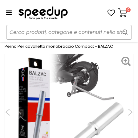
0
Carrello
Home
Moto
Cavalletti e rampe moto
Cavalletto accessori
Perno Per cavalletto monobraccio Compact - BALZAC