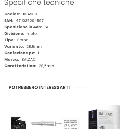
Specifiche tecniche
Maggiori
1814589
Informazioni
4711035204597
Si
moto
Perno
28,5mm
1
BALZAC
28,5mm
POTREBBERO INTERESSARTI