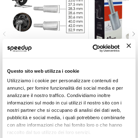
Perno
Perno - BALZAC
BALZAC
BALZAC
28,6mm
40mm
Questo sito web utilizza i cookie
39,60 €
A partire da
Utilizziamo i cookie per personalizzare contenuti ed
24,75 €
CONSEGNA IN 48H
annunci, per fornire funzionalità dei social media e per
analizzare il nostro traffico. Condividiamo inoltre
informazioni sul modo in cui utilizzi il nostro sito con i
nostri partner che si occupano di analisi dei dati web,
pubblicità e social media, i quali potrebbero combinarle
con altre informazioni che hai fornito loro o che hanno
raccolto dal tuo utilizzo dei loro servizi.