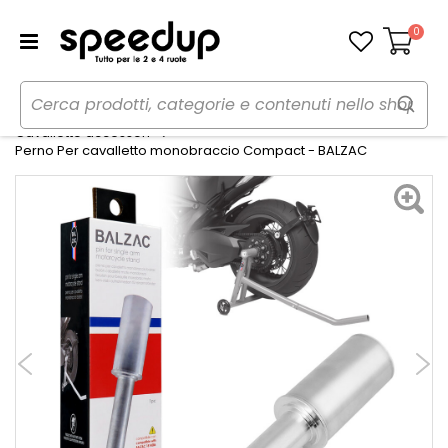
0
Carrello
Home
Moto
Cavalletti e rampe moto
Cavalletto accessori
Perno Per cavalletto monobraccio Compact - BALZAC