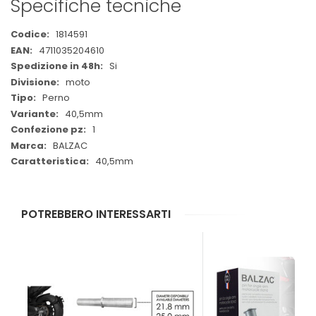
Specifiche tecniche
Maggiori
1814591
Informazioni
4711035204610
Si
moto
Perno
40,5mm
1
BALZAC
40,5mm
POTREBBERO INTERESSARTI