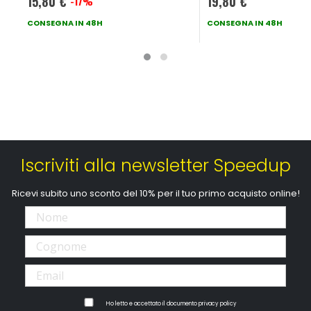
15,80 €
19,80 €
-17%
Prezzo
speciale
CONSEGNA IN 48H
CONSEGNA IN 48H
Iscriviti alla newsletter Speedup
Ricevi subito uno sconto del 10% per il tuo primo acquisto online!
Ho letto e accettato il documento
privacy policy