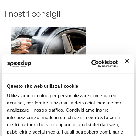
I nostri consigli
L'auto non si sporca mai così
tanto come quando vai in
Questo sito web utilizza i cookie
montagna
Dopo una bella giornata in montagna
Utilizziamo i cookie per personalizzare contenuti ed
la nostra auto risulta essere sporca di
annunci, per fornire funzionalità dei social media e per
ghiaccio, neve e sale. Uno dei
principali problemi per la carrozzeria
analizzare il nostro traffico. Condividiamo inoltre
della nostra auto è il sale sparso
Leggi di piu' »
informazioni sul modo in cui utilizzi il nostro sito con i
lunghe le strade che si deposita sulla
nostri partner che si occupano di analisi dei dati web,
carrozzeria della nostra vettura con
pubblicità e social media, i quali potrebbero combinarle
rischi di effetti corrosivi su parafanghi,