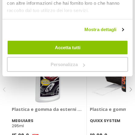
con altre informazioni che hai fornito loro o che hanno
ruote e sul pianale.
raccolto dal tuo utilizzo dei loro servizi.
POTREBBERO INTERESSARTI
Miglior Prezzo
Mostra dettagli
Accetta tutti
Personalizza
Plastica e gomma da esterni Classic - Plast-X - MEGUI
Plastica e gomma da
MEGUIARS
QUIXX SYSTEM
295ml